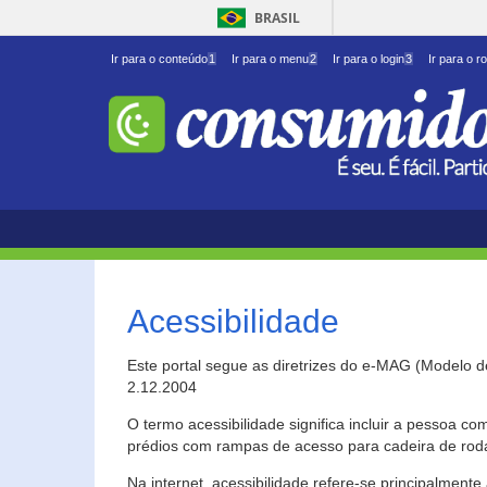
BRASIL
Ir para o conteúdo
1
Ir para o menu
2
Ir para o login
3
Ir para o r
Acessibilidade
Este portal segue as diretrizes do e-MAG (Modelo 
2.12.2004
O termo acessibilidade significa incluir a pessoa c
prédios com rampas de acesso para cadeira de roda
Na internet, acessibilidade refere-se principalme