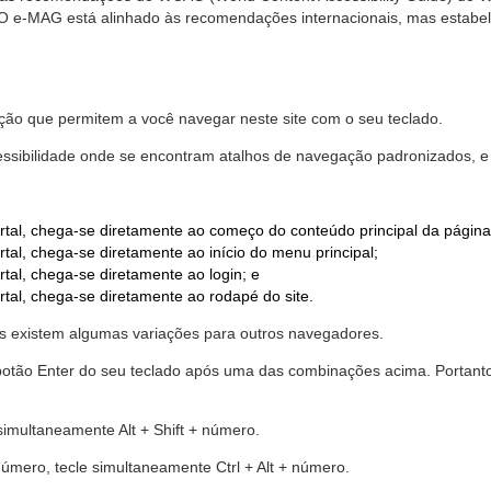
. O e-MAG está alinhado às recomendações internacionais, mas estab
ão que permitem a você navegar neste site com o seu teclado.
cessibilidade onde se encontram atalhos de navegação padronizados, e 
rtal, chega-se diretamente ao começo do conteúdo principal da página
tal, chega-se diretamente ao início do menu principal;
tal, chega-se diretamente ao login; e
rtal, chega-se diretamente ao rodapé do site.
 existem algumas variações para outros navegadores.
r o botão Enter do seu teclado após uma das combinações acima. Portan
 simultaneamente Alt + Shift + número.
número, tecle simultaneamente Ctrl + Alt + número.