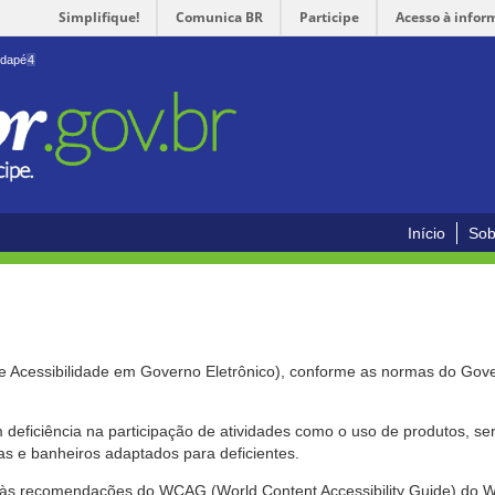
Simplifique!
Comunica BR
Participe
Acesso à infor
odapé
4
Início
Sob
de Acessibilidade em Governo Eletrônico), conforme as normas do Gov
om deficiência na participação de atividades como o uso de produtos, s
s e banheiros adaptados para deficientes.
nte às recomendações do WCAG (World Content Accessibility Guide) do