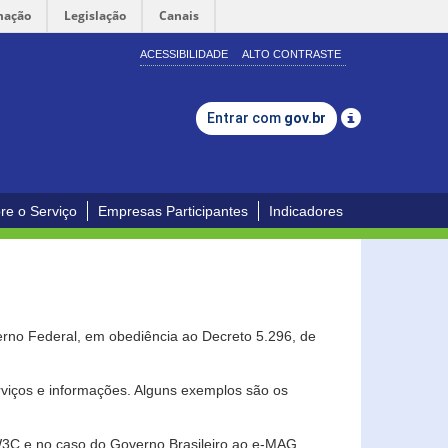
mação
Legislação
Canais
ACESSIBILIDADE
ALTO CONTRASTE
Entrar com
gov.br
re o Serviço
Empresas Participantes
Indicadores
erno Federal, em obediência ao Decreto 5.296, de
erviços e informações. Alguns exemplos são os
 W3C e no caso do Governo Brasileiro ao e-MAG