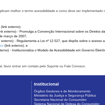
xplicam melhor o termo acessibilidade e como deve ser implementado no
(link externo);
ink externo) - Promulga a Convenção Internacional sobre os Direitos d
de março de 2007;
k externo) - Regulamenta a Lei nº 12.527, que dispõe sobre o acesso 
ico
(link externo); e
xterno) - Institucionaliza o Modelo de Acessibilidade em Governo Eletr
l, favor entrar em contato pelo Suporte ou Fale Conosco.
Institucional
Órgãos Gestores e de Monitoramento
Ministério da Justiça e Segurança Pública
Secretaria Nacional do Consumidor
Sistema Nacional de Defesa do Consumidor