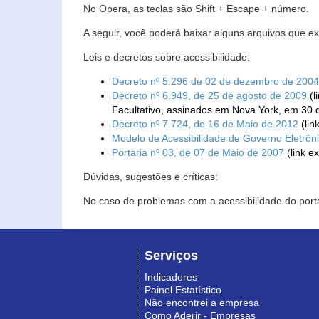
No Opera, as teclas são Shift + Escape + número.
A seguir, você poderá baixar alguns arquivos que e
Leis e decretos sobre acessibilidade:
Decreto nº 5.296 de 02 de dezembro de 2004
Decreto nº 6.949, de 25 de agosto de 2009
(l
Facultativo, assinados em Nova York, em 30 
Decreto nº 7.724, de 16 de Maio de 2012
(lin
Modelo de Acessibilidade de Governo Eletrôn
Portaria nº 03, de 07 de Maio de 2007
(link e
Dúvidas, sugestões e críticas:
No caso de problemas com a acessibilidade do porta
Serviços
Indicadores
Painel Estatístico
Não encontrei a empresa
Como Aderir - Empresas