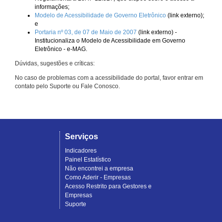
informações;
Modelo de Acessibilidade de Governo Eletrônico
(link externo);
e
Portaria nº 03, de 07 de Maio de 2007
(link externo) -
Institucionaliza o Modelo de Acessibilidade em Governo
Eletrônico - e-MAG.
Dúvidas, sugestões e críticas:
No caso de problemas com a acessibilidade do portal, favor entrar em
contato pelo Suporte ou Fale Conosco.
Serviços
Indicadores
Painel Estatístico
Não encontrei a empresa
Como Aderir - Empresas
Acesso Restrito para Gestores e
Empresas
Suporte