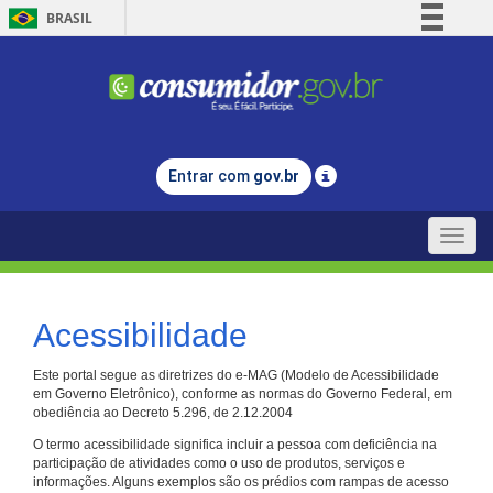
BRASIL
Simplifique!
Comunica BR
Participe
Acesso à informação
Entrar com
gov.br
Legislação
Canais
Toggle
naviga
Acessibilidade
Este portal segue as diretrizes do e-MAG (Modelo de Acessibilidade
em Governo Eletrônico), conforme as normas do Governo Federal, em
obediência ao Decreto 5.296, de 2.12.2004
O termo acessibilidade significa incluir a pessoa com deficiência na
participação de atividades como o uso de produtos, serviços e
informações. Alguns exemplos são os prédios com rampas de acesso