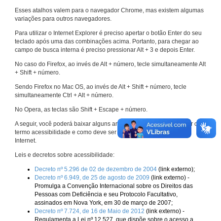
Esses atalhos valem para o navegador Chrome, mas existem algumas
variações para outros navegadores.
Para utilizar o Internet Explorer é preciso apertar o botão Enter do seu
teclado após uma das combinações acima. Portanto, para chegar ao
campo de busca interna é preciso pressionar Alt + 3 e depois Enter.
No caso do Firefox, ao invés de Alt + número, tecle simultaneamente Alt
+ Shift + número.
Sendo Firefox no Mac OS, ao invés de Alt + Shift + número, tecle
simultaneamente Ctrl + Alt + número.
No Opera, as teclas são Shift + Escape + número.
A seguir, você poderá baixar alguns arquivos que explicam melhor o
termo acessibilidade e como deve ser implementado nos sites da
Internet.
Leis e decretos sobre acessibilidade:
Decreto nº 5.296 de 02 de dezembro de 2004
(link externo);
Decreto nº 6.949, de 25 de agosto de 2009
(link externo) -
Promulga a Convenção Internacional sobre os Direitos das
Pessoas com Deficiência e seu Protocolo Facultativo,
assinados em Nova York, em 30 de março de 2007;
Decreto nº 7.724, de 16 de Maio de 2012
(link externo) -
Regulamenta a Lei nº 12.527, que dispõe sobre o acesso a