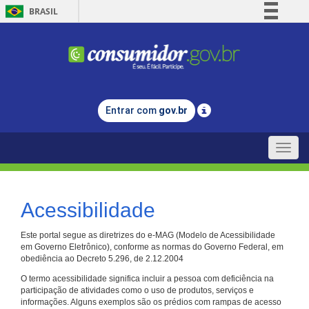
BRASIL
Simplifique!
Comunica BR
Participe
Acesso à informação
Entrar com
gov.br
Legislação
Canais
Toggle
naviga
Acessibilidade
Este portal segue as diretrizes do e-MAG (Modelo de Acessibilidade
em Governo Eletrônico), conforme as normas do Governo Federal, em
obediência ao Decreto 5.296, de 2.12.2004
O termo acessibilidade significa incluir a pessoa com deficiência na
participação de atividades como o uso de produtos, serviços e
informações. Alguns exemplos são os prédios com rampas de acesso