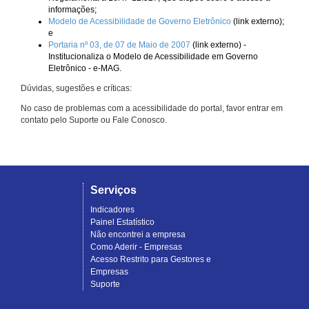
informações;
Modelo de Acessibilidade de Governo Eletrônico
(link externo);
e
Portaria nº 03, de 07 de Maio de 2007
(link externo) -
Institucionaliza o Modelo de Acessibilidade em Governo
Eletrônico - e-MAG.
Dúvidas, sugestões e críticas:
No caso de problemas com a acessibilidade do portal, favor entrar em
contato pelo Suporte ou Fale Conosco.
Serviços
Indicadores
Painel Estatístico
Não encontrei a empresa
Como Aderir - Empresas
Acesso Restrito para Gestores e
Empresas
Suporte