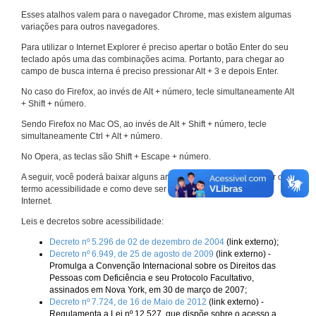
Esses atalhos valem para o navegador Chrome, mas existem algumas
variações para outros navegadores.
Para utilizar o Internet Explorer é preciso apertar o botão Enter do seu
teclado após uma das combinações acima. Portanto, para chegar ao
campo de busca interna é preciso pressionar Alt + 3 e depois Enter.
No caso do Firefox, ao invés de Alt + número, tecle simultaneamente Alt
+ Shift + número.
Sendo Firefox no Mac OS, ao invés de Alt + Shift + número, tecle
simultaneamente Ctrl + Alt + número.
No Opera, as teclas são Shift + Escape + número.
A seguir, você poderá baixar alguns arquivos que explicam melhor o
termo acessibilidade e como deve ser implementado nos sites da
Internet.
Leis e decretos sobre acessibilidade:
Decreto nº 5.296 de 02 de dezembro de 2004
(link externo);
Decreto nº 6.949, de 25 de agosto de 2009
(link externo) -
Promulga a Convenção Internacional sobre os Direitos das
Pessoas com Deficiência e seu Protocolo Facultativo,
assinados em Nova York, em 30 de março de 2007;
Decreto nº 7.724, de 16 de Maio de 2012
(link externo) -
Regulamenta a Lei nº 12.527, que dispõe sobre o acesso a