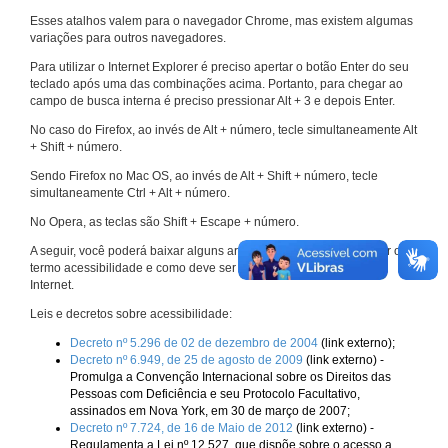
Esses atalhos valem para o navegador Chrome, mas existem algumas
variações para outros navegadores.
Para utilizar o Internet Explorer é preciso apertar o botão Enter do seu
teclado após uma das combinações acima. Portanto, para chegar ao
campo de busca interna é preciso pressionar Alt + 3 e depois Enter.
No caso do Firefox, ao invés de Alt + número, tecle simultaneamente Alt
+ Shift + número.
Sendo Firefox no Mac OS, ao invés de Alt + Shift + número, tecle
simultaneamente Ctrl + Alt + número.
No Opera, as teclas são Shift + Escape + número.
A seguir, você poderá baixar alguns arquivos que explicam melhor o
termo acessibilidade e como deve ser implementado nos sites da
Internet.
Leis e decretos sobre acessibilidade:
Decreto nº 5.296 de 02 de dezembro de 2004
(link externo);
Decreto nº 6.949, de 25 de agosto de 2009
(link externo) -
Promulga a Convenção Internacional sobre os Direitos das
Pessoas com Deficiência e seu Protocolo Facultativo,
assinados em Nova York, em 30 de março de 2007;
Decreto nº 7.724, de 16 de Maio de 2012
(link externo) -
Regulamenta a Lei nº 12.527, que dispõe sobre o acesso a