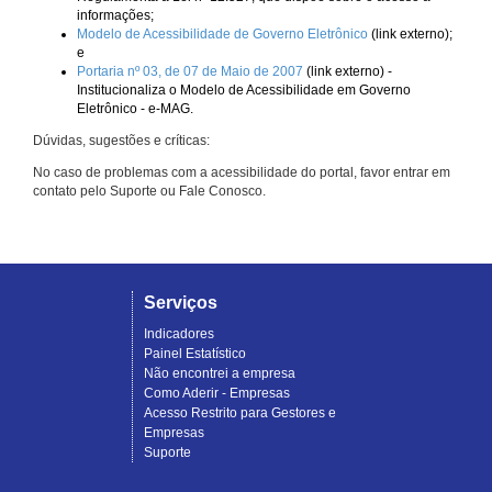
informações;
Modelo de Acessibilidade de Governo Eletrônico
(link externo);
e
Portaria nº 03, de 07 de Maio de 2007
(link externo) -
Institucionaliza o Modelo de Acessibilidade em Governo
Eletrônico - e-MAG.
Dúvidas, sugestões e críticas:
No caso de problemas com a acessibilidade do portal, favor entrar em
contato pelo Suporte ou Fale Conosco.
Serviços
Indicadores
Painel Estatístico
Não encontrei a empresa
Como Aderir - Empresas
Acesso Restrito para Gestores e
Empresas
Suporte