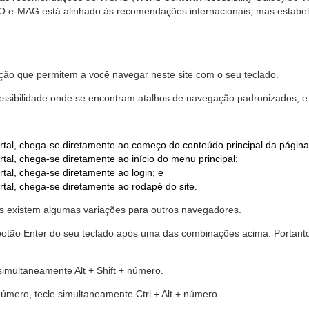
. O e-MAG está alinhado às recomendações internacionais, mas estab
ão que permitem a você navegar neste site com o seu teclado.
cessibilidade onde se encontram atalhos de navegação padronizados, e 
rtal, chega-se diretamente ao começo do conteúdo principal da página
tal, chega-se diretamente ao início do menu principal;
tal, chega-se diretamente ao login; e
rtal, chega-se diretamente ao rodapé do site.
 existem algumas variações para outros navegadores.
r o botão Enter do seu teclado após uma das combinações acima. Portan
 simultaneamente Alt + Shift + número.
número, tecle simultaneamente Ctrl + Alt + número.