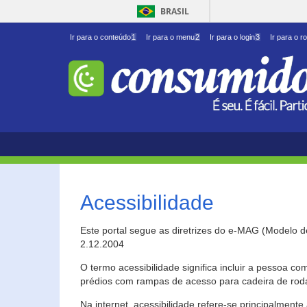
BRASIL
Ir para o conteúdo
1
Ir para o menu
2
Ir para o login
3
Ir para o r
Acessibilidade
Este portal segue as diretrizes do e-MAG (Modelo 
2.12.2004
O termo acessibilidade significa incluir a pessoa c
prédios com rampas de acesso para cadeira de roda
Na internet, acessibilidade refere-se principalme