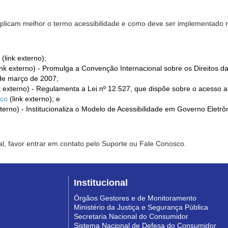
xplicam melhor o termo acessibilidade e como deve ser implementado no
(link externo);
ink externo) - Promulga a Convenção Internacional sobre os Direitos d
de março de 2007;
k externo) - Regulamenta a Lei nº 12.527, que dispõe sobre o acesso 
ico
(link externo); e
xterno) - Institucionaliza o Modelo de Acessibilidade em Governo Eletr
l, favor entrar em contato pelo Suporte ou Fale Conosco.
Institucional
Órgãos Gestores e de Monitoramento
Ministério da Justiça e Segurança Pública
Secretaria Nacional do Consumidor
Sistema Nacional de Defesa do Consumidor