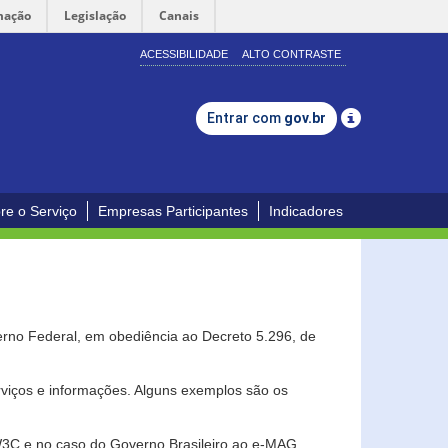
mação
Legislação
Canais
ACESSIBILIDADE
ALTO CONTRASTE
Entrar com
gov.br
re o Serviço
Empresas Participantes
Indicadores
erno Federal, em obediência ao Decreto 5.296, de
erviços e informações. Alguns exemplos são os
 W3C e no caso do Governo Brasileiro ao e-MAG