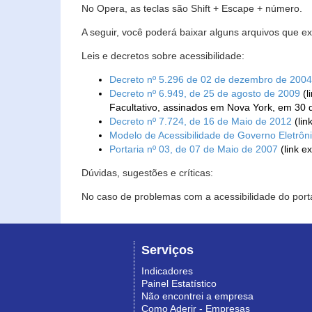
No Opera, as teclas são Shift + Escape + número.
A seguir, você poderá baixar alguns arquivos que e
Leis e decretos sobre acessibilidade:
Decreto nº 5.296 de 02 de dezembro de 2004
Decreto nº 6.949, de 25 de agosto de 2009
(l
Facultativo, assinados em Nova York, em 30 
Decreto nº 7.724, de 16 de Maio de 2012
(lin
Modelo de Acessibilidade de Governo Eletrôn
Portaria nº 03, de 07 de Maio de 2007
(link e
Dúvidas, sugestões e críticas:
No caso de problemas com a acessibilidade do porta
Serviços
Indicadores
Painel Estatístico
Não encontrei a empresa
Como Aderir - Empresas