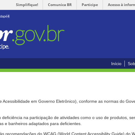
Simplifique!
Comunica BR
Participe
Acesso à infor
odapé
4
Início
Sob
de Acessibilidade em Governo Eletrônico), conforme as normas do Gov
om deficiência na participação de atividades como o uso de produtos, s
s e banheiros adaptados para deficientes.
nte às recomendações do WCAG (World Content Accessibility Guide) do