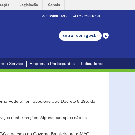
mação
Legislação
Canais
ACESSIBILIDADE
ALTO CONTRASTE
Entrar com
gov.br
re o Serviço
Empresas Participantes
Indicadores
erno Federal, em obediência ao Decreto 5.296, de
erviços e informações. Alguns exemplos são os
 W3C e no caso do Governo Brasileiro ao e-MAG