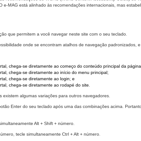
. O e-MAG está alinhado às recomendações internacionais, mas estab
ão que permitem a você navegar neste site com o seu teclado.
cessibilidade onde se encontram atalhos de navegação padronizados, e 
rtal, chega-se diretamente ao começo do conteúdo principal da página
tal, chega-se diretamente ao início do menu principal;
tal, chega-se diretamente ao login; e
rtal, chega-se diretamente ao rodapé do site.
 existem algumas variações para outros navegadores.
r o botão Enter do seu teclado após uma das combinações acima. Portan
 simultaneamente Alt + Shift + número.
número, tecle simultaneamente Ctrl + Alt + número.