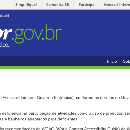
Simplifique!
Comunica BR
Participe
Acesso à infor
odapé
4
Início
Sob
de Acessibilidade em Governo Eletrônico), conforme as normas do Gov
om deficiência na participação de atividades como o uso de produtos, s
s e banheiros adaptados para deficientes.
nte às recomendações do WCAG (World Content Accessibility Guide) do