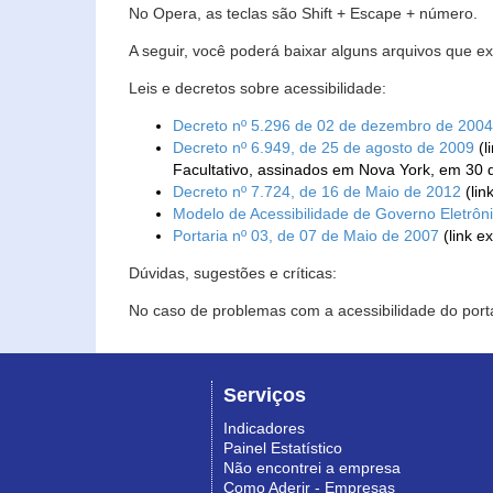
No Opera, as teclas são Shift + Escape + número.
A seguir, você poderá baixar alguns arquivos que e
Leis e decretos sobre acessibilidade:
Decreto nº 5.296 de 02 de dezembro de 2004
Decreto nº 6.949, de 25 de agosto de 2009
(l
Facultativo, assinados em Nova York, em 30 
Decreto nº 7.724, de 16 de Maio de 2012
(lin
Modelo de Acessibilidade de Governo Eletrôn
Portaria nº 03, de 07 de Maio de 2007
(link e
Dúvidas, sugestões e críticas:
No caso de problemas com a acessibilidade do porta
Serviços
Indicadores
Painel Estatístico
Não encontrei a empresa
Como Aderir - Empresas