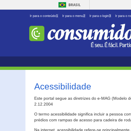
BRASIL
Ir para o conteúdo
1
Ir para o menu
2
Ir para o login
3
Ir para o r
Acessibilidade
Este portal segue as diretrizes do e-MAG (Modelo 
2.12.2004
O termo acessibilidade significa incluir a pessoa c
prédios com rampas de acesso para cadeira de roda
Na internet, acessibilidade refere-se principalme