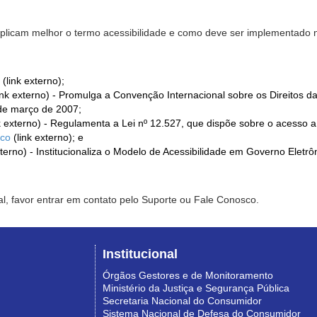
xplicam melhor o termo acessibilidade e como deve ser implementado no
(link externo);
ink externo) - Promulga a Convenção Internacional sobre os Direitos d
de março de 2007;
k externo) - Regulamenta a Lei nº 12.527, que dispõe sobre o acesso 
ico
(link externo); e
xterno) - Institucionaliza o Modelo de Acessibilidade em Governo Eletr
l, favor entrar em contato pelo Suporte ou Fale Conosco.
Institucional
Órgãos Gestores e de Monitoramento
Ministério da Justiça e Segurança Pública
Secretaria Nacional do Consumidor
Sistema Nacional de Defesa do Consumidor