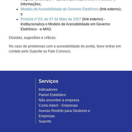
informações;
Modelo de Acessibilidade de Governo Eletrônico
(link externo);
e
Portaria nº 03, de 07 de Maio de 2007
(link externo) -
Institucionaliza o Modelo de Acessibilidade em Governo
Eletrônico - e-MAG.
Dúvidas, sugestões e críticas:
No caso de problemas com a acessibilidade do portal, favor entrar em
contato pelo Suporte ou Fale Conosco.
Serviços
Indicadores
Painel Estatístico
Não encontrei a empresa
Como Aderir - Empresas
Acesso Restrito para Gestores e
Empresas
Suporte