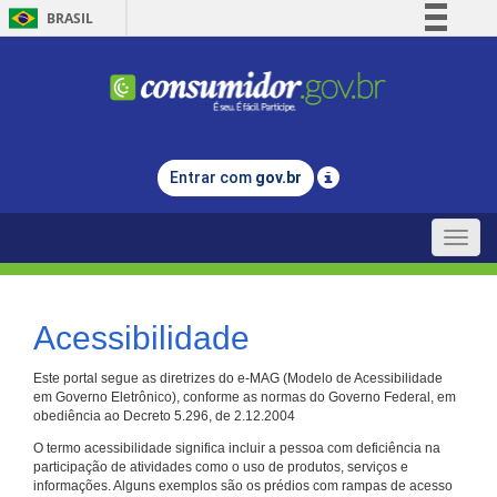
BRASIL
Simplifique!
Comunica BR
Participe
Acesso à informação
Entrar com
gov.br
Legislação
Canais
Toggle
naviga
Acessibilidade
Este portal segue as diretrizes do e-MAG (Modelo de Acessibilidade
em Governo Eletrônico), conforme as normas do Governo Federal, em
obediência ao Decreto 5.296, de 2.12.2004
O termo acessibilidade significa incluir a pessoa com deficiência na
participação de atividades como o uso de produtos, serviços e
informações. Alguns exemplos são os prédios com rampas de acesso