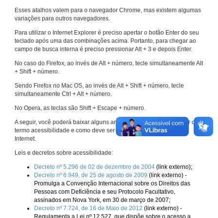
Esses atalhos valem para o navegador Chrome, mas existem algumas
variações para outros navegadores.
Para utilizar o Internet Explorer é preciso apertar o botão Enter do seu
teclado após uma das combinações acima. Portanto, para chegar ao
campo de busca interna é preciso pressionar Alt + 3 e depois Enter.
No caso do Firefox, ao invés de Alt + número, tecle simultaneamente Alt
+ Shift + número.
Sendo Firefox no Mac OS, ao invés de Alt + Shift + número, tecle
simultaneamente Ctrl + Alt + número.
No Opera, as teclas são Shift + Escape + número.
A seguir, você poderá baixar alguns arquivos que explicam melhor o
termo acessibilidade e como deve ser implementado nos sites da
Internet.
Leis e decretos sobre acessibilidade:
Decreto nº 5.296 de 02 de dezembro de 2004
(link externo);
Decreto nº 6.949, de 25 de agosto de 2009
(link externo) -
Promulga a Convenção Internacional sobre os Direitos das
Pessoas com Deficiência e seu Protocolo Facultativo,
assinados em Nova York, em 30 de março de 2007;
Decreto nº 7.724, de 16 de Maio de 2012
(link externo) -
Regulamenta a Lei nº 12.527, que dispõe sobre o acesso a