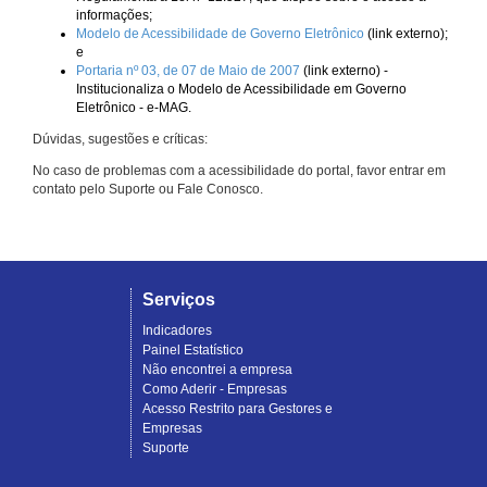
informações;
Modelo de Acessibilidade de Governo Eletrônico
(link externo);
e
Portaria nº 03, de 07 de Maio de 2007
(link externo) -
Institucionaliza o Modelo de Acessibilidade em Governo
Eletrônico - e-MAG.
Dúvidas, sugestões e críticas:
No caso de problemas com a acessibilidade do portal, favor entrar em
contato pelo Suporte ou Fale Conosco.
Serviços
Indicadores
Painel Estatístico
Não encontrei a empresa
Como Aderir - Empresas
Acesso Restrito para Gestores e
Empresas
Suporte