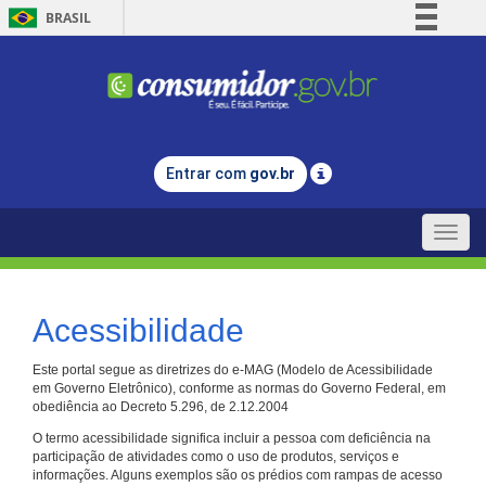
BRASIL
Simplifique!
Comunica BR
Participe
Acesso à informação
Entrar com
gov.br
Legislação
Canais
Toggle
naviga
Acessibilidade
Este portal segue as diretrizes do e-MAG (Modelo de Acessibilidade
em Governo Eletrônico), conforme as normas do Governo Federal, em
obediência ao Decreto 5.296, de 2.12.2004
O termo acessibilidade significa incluir a pessoa com deficiência na
participação de atividades como o uso de produtos, serviços e
informações. Alguns exemplos são os prédios com rampas de acesso