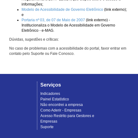
informações;
Modelo de Acessibilidade de Governo Eletrônico
(link externo);
e
Portaria nº 03, de 07 de Maio de 2007
(link externo) -
Institucionaliza o Modelo de Acessibilidade em Governo
Eletrônico - e-MAG.
Dúvidas, sugestões e críticas:
No caso de problemas com a acessibilidade do portal, favor entrar em
contato pelo Suporte ou Fale Conosco.
Serviços
Indicadores
Painel Estatístico
Não encontrei a empresa
Como Aderir - Empresas
Acesso Restrito para Gestores e
Empresas
Suporte