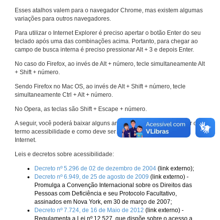
Esses atalhos valem para o navegador Chrome, mas existem algumas
variações para outros navegadores.
Para utilizar o Internet Explorer é preciso apertar o botão Enter do seu
teclado após uma das combinações acima. Portanto, para chegar ao
campo de busca interna é preciso pressionar Alt + 3 e depois Enter.
No caso do Firefox, ao invés de Alt + número, tecle simultaneamente Alt
+ Shift + número.
Sendo Firefox no Mac OS, ao invés de Alt + Shift + número, tecle
simultaneamente Ctrl + Alt + número.
No Opera, as teclas são Shift + Escape + número.
A seguir, você poderá baixar alguns arquivos que explicam melhor o
termo acessibilidade e como deve ser implementado nos sites da
Internet.
Leis e decretos sobre acessibilidade:
Decreto nº 5.296 de 02 de dezembro de 2004
(link externo);
Decreto nº 6.949, de 25 de agosto de 2009
(link externo) -
Promulga a Convenção Internacional sobre os Direitos das
Pessoas com Deficiência e seu Protocolo Facultativo,
assinados em Nova York, em 30 de março de 2007;
Decreto nº 7.724, de 16 de Maio de 2012
(link externo) -
Regulamenta a Lei nº 12.527, que dispõe sobre o acesso a