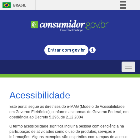
BRASIL
Simplifique!
Comunica BR
Participe
Acesso à informação
Entrar com
gov.br
Legislação
Canais
Toggle
naviga
Acessibilidade
Este portal segue as diretrizes do e-MAG (Modelo de Acessibilidade
em Governo Eletrônico), conforme as normas do Governo Federal, em
obediência ao Decreto 5.296, de 2.12.2004
O termo acessibilidade significa incluir a pessoa com deficiência na
participação de atividades como o uso de produtos, serviços e
informações. Alguns exemplos são os prédios com rampas de acesso