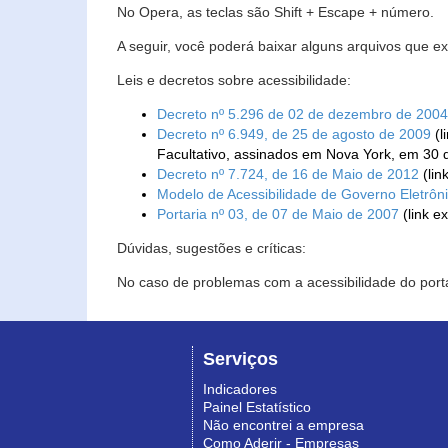
No Opera, as teclas são Shift + Escape + número.
A seguir, você poderá baixar alguns arquivos que e
Leis e decretos sobre acessibilidade:
Decreto nº 5.296 de 02 de dezembro de 2004
Decreto nº 6.949, de 25 de agosto de 2009
(l
Facultativo, assinados em Nova York, em 30 
Decreto nº 7.724, de 16 de Maio de 2012
(lin
Modelo de Acessibilidade de Governo Eletrôn
Portaria nº 03, de 07 de Maio de 2007
(link e
Dúvidas, sugestões e críticas:
No caso de problemas com a acessibilidade do porta
Serviços
Indicadores
Painel Estatístico
Não encontrei a empresa
Como Aderir - Empresas