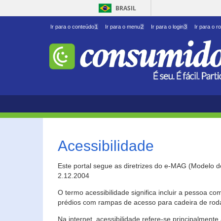
BRASIL
Ir para o conteúdo
1
Ir para o menu
2
Ir para o login
3
Ir para o r
Acessibilidade
Este portal segue as diretrizes do e-MAG (Modelo 
2.12.2004
O termo acessibilidade significa incluir a pessoa c
prédios com rampas de acesso para cadeira de roda
Na internet, acessibilidade refere-se principalme