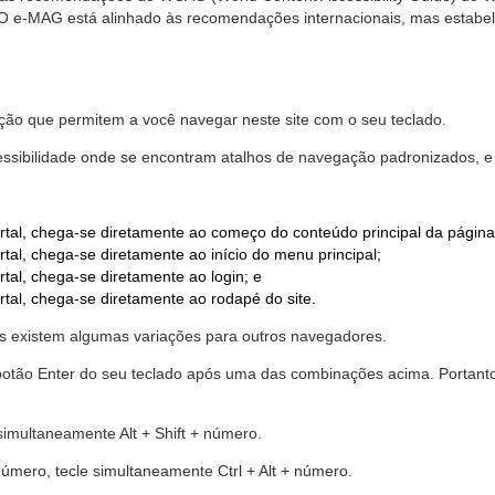
. O e-MAG está alinhado às recomendações internacionais, mas estab
ão que permitem a você navegar neste site com o seu teclado.
cessibilidade onde se encontram atalhos de navegação padronizados, e 
rtal, chega-se diretamente ao começo do conteúdo principal da página
tal, chega-se diretamente ao início do menu principal;
tal, chega-se diretamente ao login; e
rtal, chega-se diretamente ao rodapé do site.
 existem algumas variações para outros navegadores.
r o botão Enter do seu teclado após uma das combinações acima. Portan
 simultaneamente Alt + Shift + número.
número, tecle simultaneamente Ctrl + Alt + número.