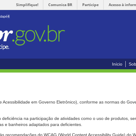
Simplifique!
Comunica BR
Participe
Acesso à infor
odapé
4
Início
Sob
de Acessibilidade em Governo Eletrônico), conforme as normas do Gov
om deficiência na participação de atividades como o uso de produtos, s
s e banheiros adaptados para deficientes.
nte às recomendações do WCAG (World Content Accessibility Guide) do