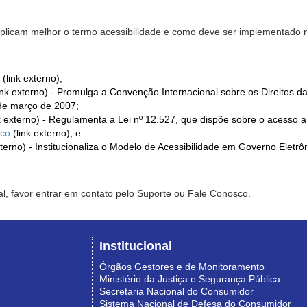
xplicam melhor o termo acessibilidade e como deve ser implementado no
(link externo);
ink externo) - Promulga a Convenção Internacional sobre os Direitos d
de março de 2007;
k externo) - Regulamenta a Lei nº 12.527, que dispõe sobre o acesso 
ico
(link externo); e
xterno) - Institucionaliza o Modelo de Acessibilidade em Governo Eletr
l, favor entrar em contato pelo Suporte ou Fale Conosco.
Institucional
Órgãos Gestores e de Monitoramento
Ministério da Justiça e Segurança Pública
Secretaria Nacional do Consumidor
Sistema Nacional de Defesa do Consumidor