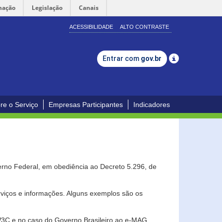
mação
Legislação
Canais
ACESSIBILIDADE
ALTO CONTRASTE
Entrar com
gov.br
re o Serviço
Empresas Participantes
Indicadores
erno Federal, em obediência ao Decreto 5.296, de
erviços e informações. Alguns exemplos são os
 W3C e no caso do Governo Brasileiro ao e-MAG