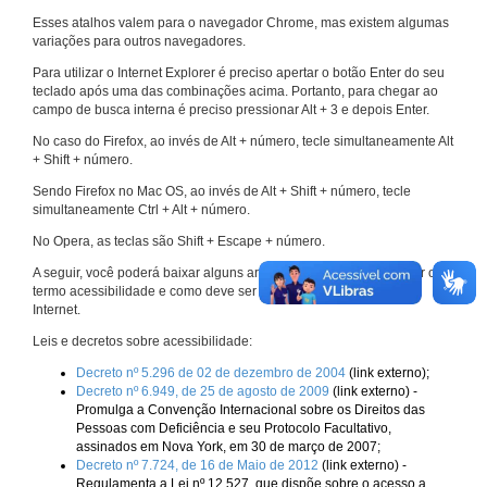
Esses atalhos valem para o navegador Chrome, mas existem algumas
variações para outros navegadores.
Para utilizar o Internet Explorer é preciso apertar o botão Enter do seu
teclado após uma das combinações acima. Portanto, para chegar ao
campo de busca interna é preciso pressionar Alt + 3 e depois Enter.
No caso do Firefox, ao invés de Alt + número, tecle simultaneamente Alt
+ Shift + número.
Sendo Firefox no Mac OS, ao invés de Alt + Shift + número, tecle
simultaneamente Ctrl + Alt + número.
No Opera, as teclas são Shift + Escape + número.
A seguir, você poderá baixar alguns arquivos que explicam melhor o
termo acessibilidade e como deve ser implementado nos sites da
Internet.
Leis e decretos sobre acessibilidade:
Decreto nº 5.296 de 02 de dezembro de 2004
(link externo);
Decreto nº 6.949, de 25 de agosto de 2009
(link externo) -
Promulga a Convenção Internacional sobre os Direitos das
Pessoas com Deficiência e seu Protocolo Facultativo,
assinados em Nova York, em 30 de março de 2007;
Decreto nº 7.724, de 16 de Maio de 2012
(link externo) -
Regulamenta a Lei nº 12.527, que dispõe sobre o acesso a