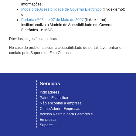
informações;
Modelo de Acessibilidade de Governo Eletrônico
(link externo);
e
Portaria nº 03, de 07 de Maio de 2007
(link externo) -
Institucionaliza o Modelo de Acessibilidade em Governo
Eletrônico - e-MAG.
Dúvidas, sugestões e críticas:
No caso de problemas com a acessibilidade do portal, favor entrar em
contato pelo Suporte ou Fale Conosco.
Serviços
Indicadores
Painel Estatístico
Não encontrei a empresa
Como Aderir - Empresas
Acesso Restrito para Gestores e
Empresas
Suporte