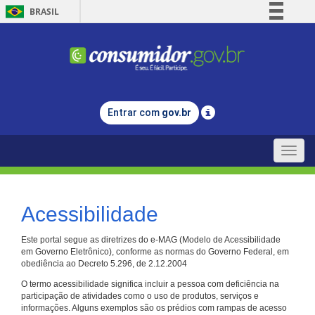
BRASIL
Simplifique!
Comunica BR
Participe
Acesso à informação
Entrar com
gov.br
Legislação
Canais
Toggle
naviga
Acessibilidade
Este portal segue as diretrizes do e-MAG (Modelo de Acessibilidade
em Governo Eletrônico), conforme as normas do Governo Federal, em
obediência ao Decreto 5.296, de 2.12.2004
O termo acessibilidade significa incluir a pessoa com deficiência na
participação de atividades como o uso de produtos, serviços e
informações. Alguns exemplos são os prédios com rampas de acesso