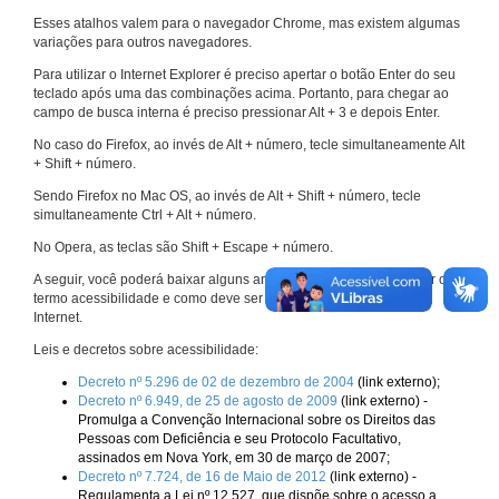
Esses atalhos valem para o navegador Chrome, mas existem algumas
variações para outros navegadores.
Para utilizar o Internet Explorer é preciso apertar o botão Enter do seu
teclado após uma das combinações acima. Portanto, para chegar ao
campo de busca interna é preciso pressionar Alt + 3 e depois Enter.
No caso do Firefox, ao invés de Alt + número, tecle simultaneamente Alt
+ Shift + número.
Sendo Firefox no Mac OS, ao invés de Alt + Shift + número, tecle
simultaneamente Ctrl + Alt + número.
No Opera, as teclas são Shift + Escape + número.
A seguir, você poderá baixar alguns arquivos que explicam melhor o
termo acessibilidade e como deve ser implementado nos sites da
Internet.
Leis e decretos sobre acessibilidade:
Decreto nº 5.296 de 02 de dezembro de 2004
(link externo);
Decreto nº 6.949, de 25 de agosto de 2009
(link externo) -
Promulga a Convenção Internacional sobre os Direitos das
Pessoas com Deficiência e seu Protocolo Facultativo,
assinados em Nova York, em 30 de março de 2007;
Decreto nº 7.724, de 16 de Maio de 2012
(link externo) -
Regulamenta a Lei nº 12.527, que dispõe sobre o acesso a