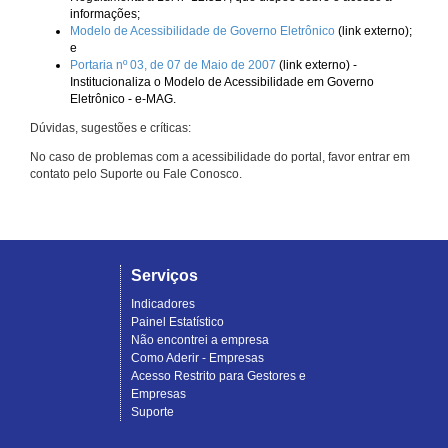
informações;
Modelo de Acessibilidade de Governo Eletrônico
(link externo);
e
Portaria nº 03, de 07 de Maio de 2007
(link externo) -
Institucionaliza o Modelo de Acessibilidade em Governo
Eletrônico - e-MAG.
Dúvidas, sugestões e críticas:
No caso de problemas com a acessibilidade do portal, favor entrar em
contato pelo Suporte ou Fale Conosco.
Serviços
Indicadores
Painel Estatístico
Não encontrei a empresa
Como Aderir - Empresas
Acesso Restrito para Gestores e
Empresas
Suporte