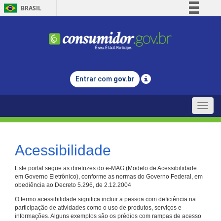
BRASIL
Simplifique!
Comunica BR
Participe
Acesso à informação
Entrar com
gov.br
Legislação
Canais
Toggle
naviga
Acessibilidade
Este portal segue as diretrizes do e-MAG (Modelo de Acessibilidade
em Governo Eletrônico), conforme as normas do Governo Federal, em
obediência ao Decreto 5.296, de 2.12.2004
O termo acessibilidade significa incluir a pessoa com deficiência na
participação de atividades como o uso de produtos, serviços e
informações. Alguns exemplos são os prédios com rampas de acesso