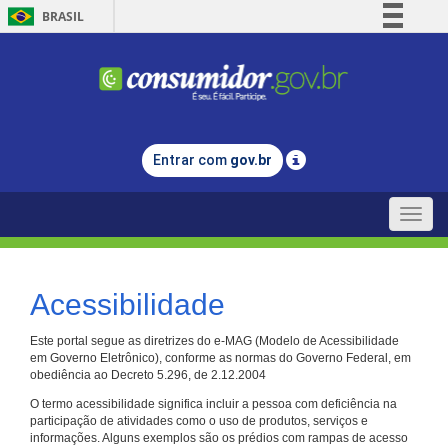
BRASIL
Simplifique!
Comunica BR
Participe
Acesso à informação
Entrar com
gov.br
Legislação
Canais
Toggle
naviga
Acessibilidade
Este portal segue as diretrizes do e-MAG (Modelo de Acessibilidade
em Governo Eletrônico), conforme as normas do Governo Federal, em
obediência ao Decreto 5.296, de 2.12.2004
O termo acessibilidade significa incluir a pessoa com deficiência na
participação de atividades como o uso de produtos, serviços e
informações. Alguns exemplos são os prédios com rampas de acesso