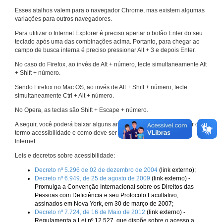
Esses atalhos valem para o navegador Chrome, mas existem algumas
variações para outros navegadores.
Para utilizar o Internet Explorer é preciso apertar o botão Enter do seu
teclado após uma das combinações acima. Portanto, para chegar ao
campo de busca interna é preciso pressionar Alt + 3 e depois Enter.
No caso do Firefox, ao invés de Alt + número, tecle simultaneamente Alt
+ Shift + número.
Sendo Firefox no Mac OS, ao invés de Alt + Shift + número, tecle
simultaneamente Ctrl + Alt + número.
No Opera, as teclas são Shift + Escape + número.
A seguir, você poderá baixar alguns arquivos que explicam melhor o
termo acessibilidade e como deve ser implementado nos sites da
Internet.
Leis e decretos sobre acessibilidade:
Decreto nº 5.296 de 02 de dezembro de 2004
(link externo);
Decreto nº 6.949, de 25 de agosto de 2009
(link externo) -
Promulga a Convenção Internacional sobre os Direitos das
Pessoas com Deficiência e seu Protocolo Facultativo,
assinados em Nova York, em 30 de março de 2007;
Decreto nº 7.724, de 16 de Maio de 2012
(link externo) -
Regulamenta a Lei nº 12.527, que dispõe sobre o acesso a