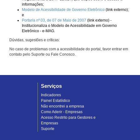
informações;
Modelo de Acessibilidade de Governo Eletrônico
(link externo);
e
Portaria nº 03, de 07 de Maio de 2007
(link externo) -
Institucionaliza o Modelo de Acessibilidade em Governo
Eletrônico - e-MAG.
Dúvidas, sugestões e críticas:
No caso de problemas com a acessibilidade do portal, favor entrar em
contato pelo Suporte ou Fale Conosco.
Serviços
Indicadores
Painel Estatístico
Não encontrei a empresa
Como Aderir - Empresas
Acesso Restrito para Gestores e
Empresas
Suporte