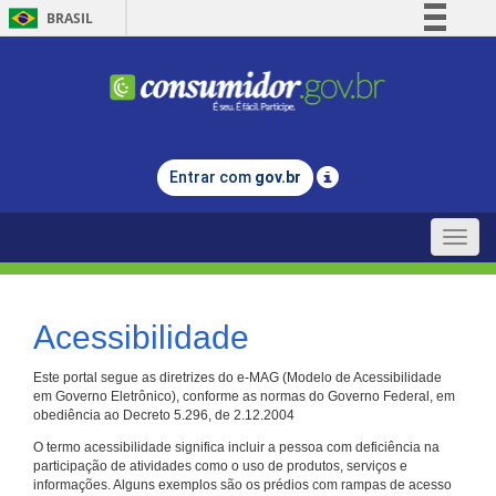
BRASIL
Simplifique!
Comunica BR
Participe
Acesso à informação
Entrar com
gov.br
Legislação
Canais
Toggle
naviga
Acessibilidade
Este portal segue as diretrizes do e-MAG (Modelo de Acessibilidade
em Governo Eletrônico), conforme as normas do Governo Federal, em
obediência ao Decreto 5.296, de 2.12.2004
O termo acessibilidade significa incluir a pessoa com deficiência na
participação de atividades como o uso de produtos, serviços e
informações. Alguns exemplos são os prédios com rampas de acesso