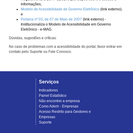
informações;
Modelo de Acessibilidade de Governo Eletrônico
(link externo);
e
Portaria nº 03, de 07 de Maio de 2007
(link externo) -
Institucionaliza o Modelo de Acessibilidade em Governo
Eletrônico - e-MAG.
Dúvidas, sugestões e críticas:
No caso de problemas com a acessibilidade do portal, favor entrar em
contato pelo Suporte ou Fale Conosco.
Serviços
Indicadores
Painel Estatístico
Não encontrei a empresa
Como Aderir - Empresas
Acesso Restrito para Gestores e
Empresas
Suporte