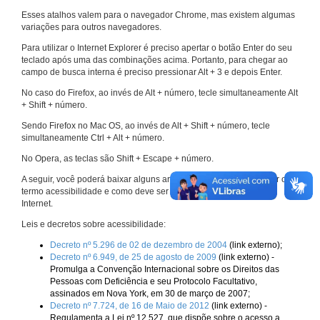
Esses atalhos valem para o navegador Chrome, mas existem algumas
variações para outros navegadores.
Para utilizar o Internet Explorer é preciso apertar o botão Enter do seu
teclado após uma das combinações acima. Portanto, para chegar ao
campo de busca interna é preciso pressionar Alt + 3 e depois Enter.
No caso do Firefox, ao invés de Alt + número, tecle simultaneamente Alt
+ Shift + número.
Sendo Firefox no Mac OS, ao invés de Alt + Shift + número, tecle
simultaneamente Ctrl + Alt + número.
No Opera, as teclas são Shift + Escape + número.
A seguir, você poderá baixar alguns arquivos que explicam melhor o
termo acessibilidade e como deve ser implementado nos sites da
Internet.
Leis e decretos sobre acessibilidade:
Decreto nº 5.296 de 02 de dezembro de 2004
(link externo);
Decreto nº 6.949, de 25 de agosto de 2009
(link externo) -
Promulga a Convenção Internacional sobre os Direitos das
Pessoas com Deficiência e seu Protocolo Facultativo,
assinados em Nova York, em 30 de março de 2007;
Decreto nº 7.724, de 16 de Maio de 2012
(link externo) -
Regulamenta a Lei nº 12.527, que dispõe sobre o acesso a