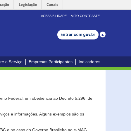
mação
Legislação
Canais
ACESSIBILIDADE
ALTO CONTRASTE
Entrar com
gov.br
re o Serviço
Empresas Participantes
Indicadores
erno Federal, em obediência ao Decreto 5.296, de
erviços e informações. Alguns exemplos são os
 W3C e no caso do Governo Brasileiro ao e-MAG