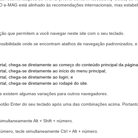
. O e-MAG está alinhado às recomendações internacionais, mas estab
ão que permitem a você navegar neste site com o seu teclado.
cessibilidade onde se encontram atalhos de navegação padronizados, e 
rtal, chega-se diretamente ao começo do conteúdo principal da página
tal, chega-se diretamente ao início do menu principal;
tal, chega-se diretamente ao login; e
rtal, chega-se diretamente ao rodapé do site.
 existem algumas variações para outros navegadores.
r o botão Enter do seu teclado após uma das combinações acima. Portan
 simultaneamente Alt + Shift + número.
número, tecle simultaneamente Ctrl + Alt + número.