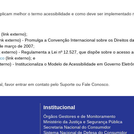
xplicam melhor o termo acessibilidade e como deve ser implementado no
(link externo);
ink externo) - Promulga a Convenção Internacional sobre os Direitos d
de março de 2007;
k externo) - Regulamenta a Lei nº 12.527, que dispõe sobre o acesso 
ico
(link externo); e
xterno) - Institucionaliza o Modelo de Acessibilidade em Governo Eletr
l, favor entrar em contato pelo Suporte ou Fale Conosco.
Institucional
Órgãos Gestores e de Monitoramento
Ministério da Justiça e Segurança Pública
Secretaria Nacional do Consumidor
Sistema Nacional de Defesa do Consumidor