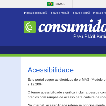
BRASIL
Ir para o conteúdo
1
Ir para o menu
2
Ir para o login
3
Ir para o r
Acessibilidade
Este portal segue as diretrizes do e-MAG (Modelo 
2.12.2004
O termo acessibilidade significa incluir a pessoa c
prédios com rampas de acesso para cadeira de roda
Na internet, acessibilidade refere-se principalme