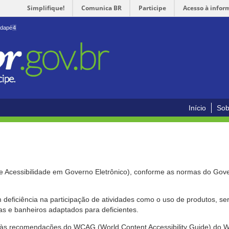
Simplifique!
Comunica BR
Participe
Acesso à infor
odapé
4
Início
Sob
de Acessibilidade em Governo Eletrônico), conforme as normas do Gov
om deficiência na participação de atividades como o uso de produtos, s
s e banheiros adaptados para deficientes.
nte às recomendações do WCAG (World Content Accessibility Guide) do