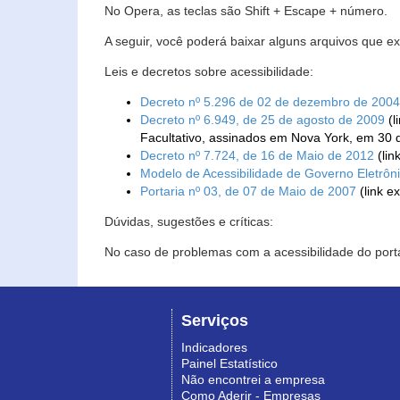
No Opera, as teclas são Shift + Escape + número.
A seguir, você poderá baixar alguns arquivos que e
Leis e decretos sobre acessibilidade:
Decreto nº 5.296 de 02 de dezembro de 2004
Decreto nº 6.949, de 25 de agosto de 2009
(l
Facultativo, assinados em Nova York, em 30 
Decreto nº 7.724, de 16 de Maio de 2012
(lin
Modelo de Acessibilidade de Governo Eletrôn
Portaria nº 03, de 07 de Maio de 2007
(link e
Dúvidas, sugestões e críticas:
No caso de problemas com a acessibilidade do porta
Serviços
Indicadores
Painel Estatístico
Não encontrei a empresa
Como Aderir - Empresas