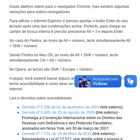
Esses atalhos valem para o navegador Chrome, mas existem algumas
variações para outros navegadores.
Para utilizar o Internet Explorer é preciso apertar o botão Enter do seu
teclado após uma das combinações acima. Portanto, para chegar ao
campo de busca interna é preciso pressionar Alt + 3 e depois Enter.
No caso do Firefox, ao invés de Alt + número, tecle simultaneamente Alt
+ Shift + número.
Sendo Firefox no Mac OS, ao invés de Alt + Shift + número, tecle
simultaneamente Ctrl + Alt + número.
No Opera, as teclas são Shift + Escape + número.
A seguir, você poderá baixar alguns arquivos que explicam melhor o
termo acessibilidade e como deve ser implementado nos sites da
Internet.
Leis e decretos sobre acessibilidade:
Decreto nº 5.296 de 02 de dezembro de 2004
(link externo);
Decreto nº 6.949, de 25 de agosto de 2009
(link externo) -
Promulga a Convenção Internacional sobre os Direitos das
Pessoas com Deficiência e seu Protocolo Facultativo,
assinados em Nova York, em 30 de março de 2007;
Decreto nº 7.724, de 16 de Maio de 2012
(link externo) -
Regulamenta a Lei nº 12.527, que dispõe sobre o acesso a