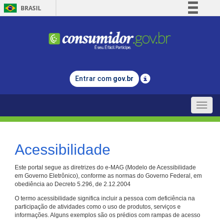
BRASIL
Simplifique!
Comunica BR
Participe
Acesso à informação
Entrar com
gov.br
Legislação
Canais
Toggle
naviga
Acessibilidade
Este portal segue as diretrizes do e-MAG (Modelo de Acessibilidade
em Governo Eletrônico), conforme as normas do Governo Federal, em
obediência ao Decreto 5.296, de 2.12.2004
O termo acessibilidade significa incluir a pessoa com deficiência na
participação de atividades como o uso de produtos, serviços e
informações. Alguns exemplos são os prédios com rampas de acesso