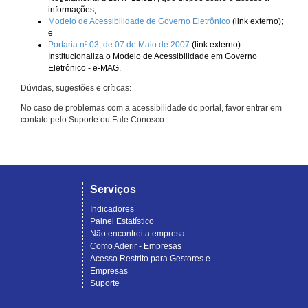
informações;
Modelo de Acessibilidade de Governo Eletrônico
(link externo);
e
Portaria nº 03, de 07 de Maio de 2007
(link externo) -
Institucionaliza o Modelo de Acessibilidade em Governo
Eletrônico - e-MAG.
Dúvidas, sugestões e críticas:
No caso de problemas com a acessibilidade do portal, favor entrar em
contato pelo Suporte ou Fale Conosco.
Serviços
Indicadores
Painel Estatístico
Não encontrei a empresa
Como Aderir - Empresas
Acesso Restrito para Gestores e
Empresas
Suporte