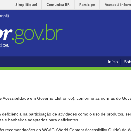
Simplifique!
Comunica BR
Participe
Acesso à infor
odapé
4
Início
Sob
de Acessibilidade em Governo Eletrônico), conforme as normas do Gov
om deficiência na participação de atividades como o uso de produtos, s
s e banheiros adaptados para deficientes.
nte às recomendações do WCAG (World Content Accessibility Guide) do