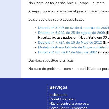
No Opera, as teclas são Shift + Escape + número.
A seguir, você poderá baixar alguns arquivos que e
Leis e decretos sobre acessibilidade:
Decreto nº 5.296 de 02 de dezembro de 2004
Decreto nº 6.949, de 25 de agosto de 2009
(l
Facultativo, assinados em Nova York, em 30 
Decreto nº 7.724, de 16 de Maio de 2012
(lin
Modelo de Acessibilidade de Governo Eletrôn
Portaria nº 03, de 07 de Maio de 2007
(link e
Dúvidas, sugestões e críticas:
No caso de problemas com a acessibilidade do porta
Serviços
Indicadores
Painel Estatístico
Não encontrei a empresa
Como Aderir - Empresas