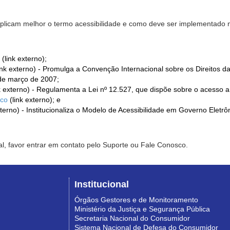
xplicam melhor o termo acessibilidade e como deve ser implementado no
(link externo);
ink externo) - Promulga a Convenção Internacional sobre os Direitos d
de março de 2007;
k externo) - Regulamenta a Lei nº 12.527, que dispõe sobre o acesso 
ico
(link externo); e
xterno) - Institucionaliza o Modelo de Acessibilidade em Governo Eletr
l, favor entrar em contato pelo Suporte ou Fale Conosco.
Institucional
Órgãos Gestores e de Monitoramento
Ministério da Justiça e Segurança Pública
Secretaria Nacional do Consumidor
Sistema Nacional de Defesa do Consumidor