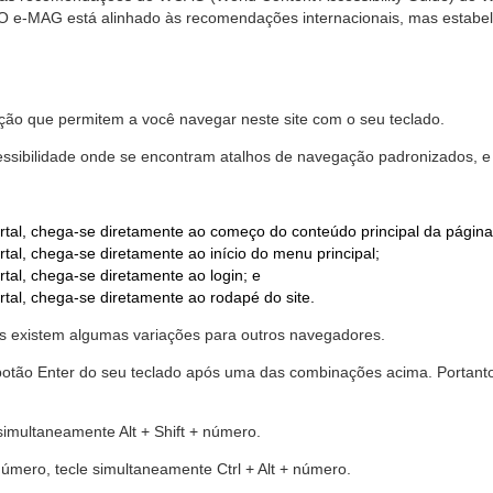
. O e-MAG está alinhado às recomendações internacionais, mas estab
ão que permitem a você navegar neste site com o seu teclado.
cessibilidade onde se encontram atalhos de navegação padronizados, e 
rtal, chega-se diretamente ao começo do conteúdo principal da página
tal, chega-se diretamente ao início do menu principal;
tal, chega-se diretamente ao login; e
rtal, chega-se diretamente ao rodapé do site.
 existem algumas variações para outros navegadores.
r o botão Enter do seu teclado após uma das combinações acima. Portan
 simultaneamente Alt + Shift + número.
número, tecle simultaneamente Ctrl + Alt + número.