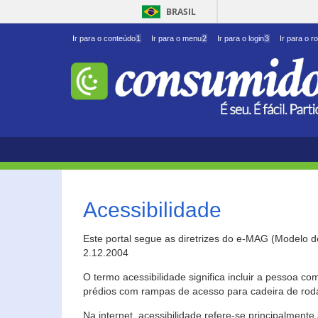
BRASIL
Ir para o conteúdo
1
Ir para o menu
2
Ir para o login
3
Ir para o r
Acessibilidade
Este portal segue as diretrizes do e-MAG (Modelo 
2.12.2004
O termo acessibilidade significa incluir a pessoa c
prédios com rampas de acesso para cadeira de roda
Na internet, acessibilidade refere-se principalme