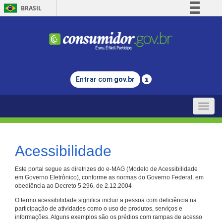
BRASIL
Simplifique!
Comunica BR
Participe
Acesso à informação
Entrar com
gov.br
Legislação
Canais
Toggle
naviga
Acessibilidade
Este portal segue as diretrizes do e-MAG (Modelo de Acessibilidade
em Governo Eletrônico), conforme as normas do Governo Federal, em
obediência ao Decreto 5.296, de 2.12.2004
O termo acessibilidade significa incluir a pessoa com deficiência na
participação de atividades como o uso de produtos, serviços e
informações. Alguns exemplos são os prédios com rampas de acesso