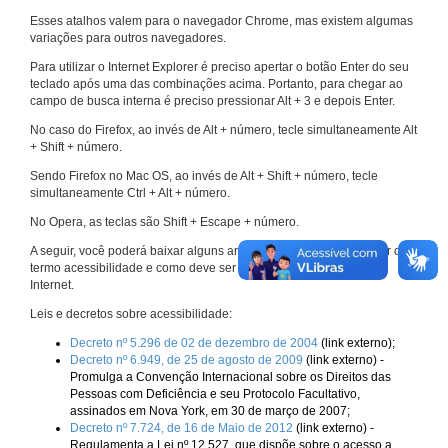
Esses atalhos valem para o navegador Chrome, mas existem algumas
variações para outros navegadores.
Para utilizar o Internet Explorer é preciso apertar o botão Enter do seu
teclado após uma das combinações acima. Portanto, para chegar ao
campo de busca interna é preciso pressionar Alt + 3 e depois Enter.
No caso do Firefox, ao invés de Alt + número, tecle simultaneamente Alt
+ Shift + número.
Sendo Firefox no Mac OS, ao invés de Alt + Shift + número, tecle
simultaneamente Ctrl + Alt + número.
No Opera, as teclas são Shift + Escape + número.
A seguir, você poderá baixar alguns arquivos que explicam melhor o
termo acessibilidade e como deve ser implementado nos sites da
Internet.
Leis e decretos sobre acessibilidade:
Decreto nº 5.296 de 02 de dezembro de 2004
(link externo);
Decreto nº 6.949, de 25 de agosto de 2009
(link externo) -
Promulga a Convenção Internacional sobre os Direitos das
Pessoas com Deficiência e seu Protocolo Facultativo,
assinados em Nova York, em 30 de março de 2007;
Decreto nº 7.724, de 16 de Maio de 2012
(link externo) -
Regulamenta a Lei nº 12.527, que dispõe sobre o acesso a