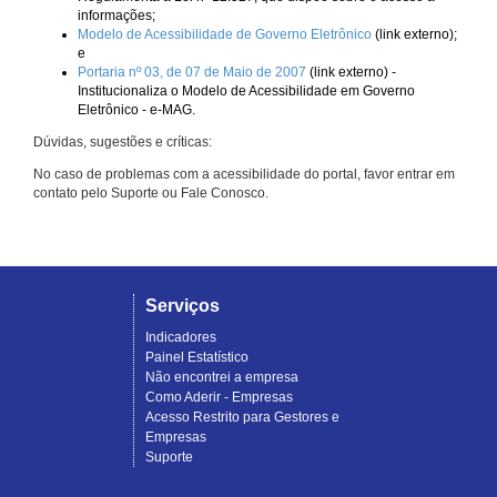
informações;
Modelo de Acessibilidade de Governo Eletrônico
(link externo);
e
Portaria nº 03, de 07 de Maio de 2007
(link externo) -
Institucionaliza o Modelo de Acessibilidade em Governo
Eletrônico - e-MAG.
Dúvidas, sugestões e críticas:
No caso de problemas com a acessibilidade do portal, favor entrar em
contato pelo Suporte ou Fale Conosco.
Serviços
Indicadores
Painel Estatístico
Não encontrei a empresa
Como Aderir - Empresas
Acesso Restrito para Gestores e
Empresas
Suporte