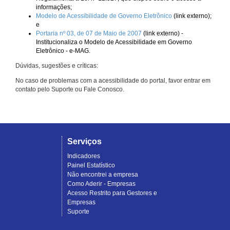
informações;
Modelo de Acessibilidade de Governo Eletrônico
(link externo);
e
Portaria nº 03, de 07 de Maio de 2007
(link externo) -
Institucionaliza o Modelo de Acessibilidade em Governo
Eletrônico - e-MAG.
Dúvidas, sugestões e críticas:
No caso de problemas com a acessibilidade do portal, favor entrar em
contato pelo Suporte ou Fale Conosco.
Serviços
Indicadores
Painel Estatístico
Não encontrei a empresa
Como Aderir - Empresas
Acesso Restrito para Gestores e
Empresas
Suporte