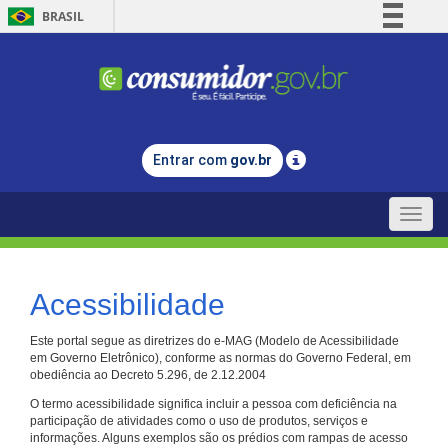
BRASIL
Simplifique!
Comunica BR
Participe
Acesso à informação
Entrar com
gov.br
Legislação
Canais
Toggle
naviga
Acessibilidade
Este portal segue as diretrizes do e-MAG (Modelo de Acessibilidade
em Governo Eletrônico), conforme as normas do Governo Federal, em
obediência ao Decreto 5.296, de 2.12.2004
O termo acessibilidade significa incluir a pessoa com deficiência na
participação de atividades como o uso de produtos, serviços e
informações. Alguns exemplos são os prédios com rampas de acesso