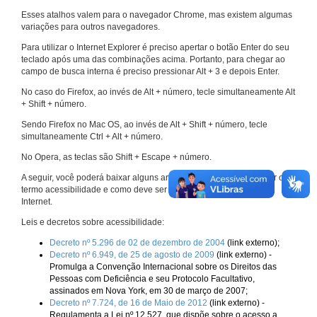
Esses atalhos valem para o navegador Chrome, mas existem algumas
variações para outros navegadores.
Para utilizar o Internet Explorer é preciso apertar o botão Enter do seu
teclado após uma das combinações acima. Portanto, para chegar ao
campo de busca interna é preciso pressionar Alt + 3 e depois Enter.
No caso do Firefox, ao invés de Alt + número, tecle simultaneamente Alt
+ Shift + número.
Sendo Firefox no Mac OS, ao invés de Alt + Shift + número, tecle
simultaneamente Ctrl + Alt + número.
No Opera, as teclas são Shift + Escape + número.
A seguir, você poderá baixar alguns arquivos que explicam melhor o
termo acessibilidade e como deve ser implementado nos sites da
Internet.
Leis e decretos sobre acessibilidade:
Decreto nº 5.296 de 02 de dezembro de 2004
(link externo);
Decreto nº 6.949, de 25 de agosto de 2009
(link externo) -
Promulga a Convenção Internacional sobre os Direitos das
Pessoas com Deficiência e seu Protocolo Facultativo,
assinados em Nova York, em 30 de março de 2007;
Decreto nº 7.724, de 16 de Maio de 2012
(link externo) -
Regulamenta a Lei nº 12.527, que dispõe sobre o acesso a