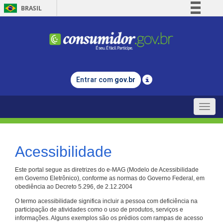
BRASIL
Simplifique!
Comunica BR
Participe
Acesso à informação
Entrar com
gov.br
Legislação
Canais
Toggle
naviga
Acessibilidade
Este portal segue as diretrizes do e-MAG (Modelo de Acessibilidade
em Governo Eletrônico), conforme as normas do Governo Federal, em
obediência ao Decreto 5.296, de 2.12.2004
O termo acessibilidade significa incluir a pessoa com deficiência na
participação de atividades como o uso de produtos, serviços e
informações. Alguns exemplos são os prédios com rampas de acesso