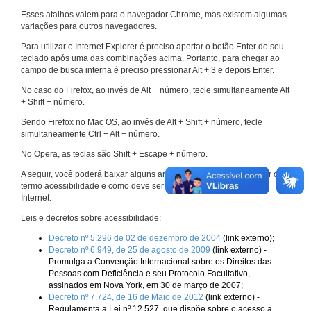
Esses atalhos valem para o navegador Chrome, mas existem algumas
variações para outros navegadores.
Para utilizar o Internet Explorer é preciso apertar o botão Enter do seu
teclado após uma das combinações acima. Portanto, para chegar ao
campo de busca interna é preciso pressionar Alt + 3 e depois Enter.
No caso do Firefox, ao invés de Alt + número, tecle simultaneamente Alt
+ Shift + número.
Sendo Firefox no Mac OS, ao invés de Alt + Shift + número, tecle
simultaneamente Ctrl + Alt + número.
No Opera, as teclas são Shift + Escape + número.
A seguir, você poderá baixar alguns arquivos que explicam melhor o
termo acessibilidade e como deve ser implementado nos sites da
Internet.
Leis e decretos sobre acessibilidade:
Decreto nº 5.296 de 02 de dezembro de 2004
(link externo);
Decreto nº 6.949, de 25 de agosto de 2009
(link externo) -
Promulga a Convenção Internacional sobre os Direitos das
Pessoas com Deficiência e seu Protocolo Facultativo,
assinados em Nova York, em 30 de março de 2007;
Decreto nº 7.724, de 16 de Maio de 2012
(link externo) -
Regulamenta a Lei nº 12.527, que dispõe sobre o acesso a