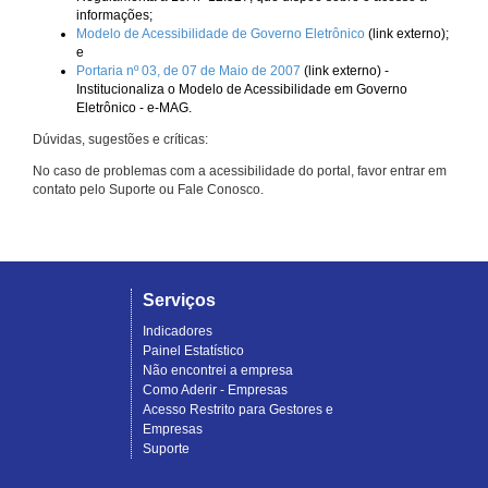
informações;
Modelo de Acessibilidade de Governo Eletrônico
(link externo);
e
Portaria nº 03, de 07 de Maio de 2007
(link externo) -
Institucionaliza o Modelo de Acessibilidade em Governo
Eletrônico - e-MAG.
Dúvidas, sugestões e críticas:
No caso de problemas com a acessibilidade do portal, favor entrar em
contato pelo Suporte ou Fale Conosco.
Serviços
Indicadores
Painel Estatístico
Não encontrei a empresa
Como Aderir - Empresas
Acesso Restrito para Gestores e
Empresas
Suporte