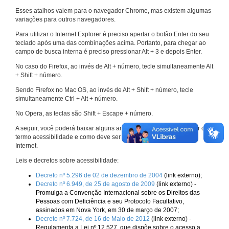
Esses atalhos valem para o navegador Chrome, mas existem algumas
variações para outros navegadores.
Para utilizar o Internet Explorer é preciso apertar o botão Enter do seu
teclado após uma das combinações acima. Portanto, para chegar ao
campo de busca interna é preciso pressionar Alt + 3 e depois Enter.
No caso do Firefox, ao invés de Alt + número, tecle simultaneamente Alt
+ Shift + número.
Sendo Firefox no Mac OS, ao invés de Alt + Shift + número, tecle
simultaneamente Ctrl + Alt + número.
No Opera, as teclas são Shift + Escape + número.
A seguir, você poderá baixar alguns arquivos que explicam melhor o
termo acessibilidade e como deve ser implementado nos sites da
Internet.
Leis e decretos sobre acessibilidade:
Decreto nº 5.296 de 02 de dezembro de 2004
(link externo);
Decreto nº 6.949, de 25 de agosto de 2009
(link externo) -
Promulga a Convenção Internacional sobre os Direitos das
Pessoas com Deficiência e seu Protocolo Facultativo,
assinados em Nova York, em 30 de março de 2007;
Decreto nº 7.724, de 16 de Maio de 2012
(link externo) -
Regulamenta a Lei nº 12.527, que dispõe sobre o acesso a