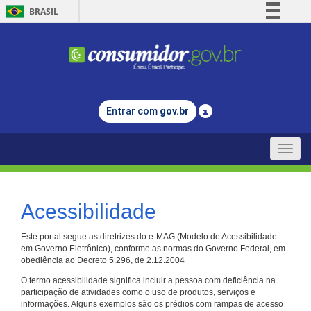
BRASIL
Simplifique!
Comunica BR
Participe
Acesso à informação
Entrar com
gov.br
Legislação
Canais
Toggle
naviga
Acessibilidade
Este portal segue as diretrizes do e-MAG (Modelo de Acessibilidade
em Governo Eletrônico), conforme as normas do Governo Federal, em
obediência ao Decreto 5.296, de 2.12.2004
O termo acessibilidade significa incluir a pessoa com deficiência na
participação de atividades como o uso de produtos, serviços e
informações. Alguns exemplos são os prédios com rampas de acesso