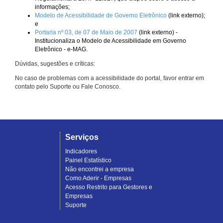
informações;
Modelo de Acessibilidade de Governo Eletrônico
(link externo);
e
Portaria nº 03, de 07 de Maio de 2007
(link externo) -
Institucionaliza o Modelo de Acessibilidade em Governo
Eletrônico - e-MAG.
Dúvidas, sugestões e críticas:
No caso de problemas com a acessibilidade do portal, favor entrar em
contato pelo Suporte ou Fale Conosco.
Serviços
Indicadores
Painel Estatístico
Não encontrei a empresa
Como Aderir - Empresas
Acesso Restrito para Gestores e
Empresas
Suporte