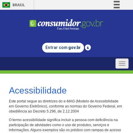
BRASIL
Simplifique!
Comunica BR
Participe
Acesso à informação
Entrar com
gov.br
Legislação
Canais
Toggle
naviga
Acessibilidade
Este portal segue as diretrizes do e-MAG (Modelo de Acessibilidade
em Governo Eletrônico), conforme as normas do Governo Federal, em
obediência ao Decreto 5.296, de 2.12.2004
O termo acessibilidade significa incluir a pessoa com deficiência na
participação de atividades como o uso de produtos, serviços e
informações. Alguns exemplos são os prédios com rampas de acesso