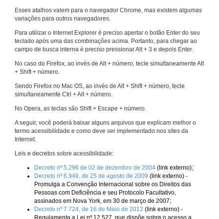
Esses atalhos valem para o navegador Chrome, mas existem algumas
variações para outros navegadores.
Para utilizar o Internet Explorer é preciso apertar o botão Enter do seu
teclado após uma das combinações acima. Portanto, para chegar ao
campo de busca interna é preciso pressionar Alt + 3 e depois Enter.
No caso do Firefox, ao invés de Alt + número, tecle simultaneamente Alt
+ Shift + número.
Sendo Firefox no Mac OS, ao invés de Alt + Shift + número, tecle
simultaneamente Ctrl + Alt + número.
No Opera, as teclas são Shift + Escape + número.
A seguir, você poderá baixar alguns arquivos que explicam melhor o
termo acessibilidade e como deve ser implementado nos sites da
Internet.
Leis e decretos sobre acessibilidade:
Decreto nº 5.296 de 02 de dezembro de 2004
(link externo);
Decreto nº 6.949, de 25 de agosto de 2009
(link externo) -
Promulga a Convenção Internacional sobre os Direitos das
Pessoas com Deficiência e seu Protocolo Facultativo,
assinados em Nova York, em 30 de março de 2007;
Decreto nº 7.724, de 16 de Maio de 2012
(link externo) -
Regulamenta a Lei nº 12.527, que dispõe sobre o acesso a