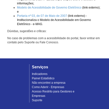
informações;
Modelo de Acessibilidade de Governo Eletrônico
(link externo);
e
Portaria nº 03, de 07 de Maio de 2007
(link externo) -
Institucionaliza o Modelo de Acessibilidade em Governo
Eletrônico - e-MAG.
Dúvidas, sugestões e críticas:
No caso de problemas com a acessibilidade do portal, favor entrar em
contato pelo Suporte ou Fale Conosco.
Serviços
Indicadores
Painel Estatístico
Não encontrei a empresa
Como Aderir - Empresas
Acesso Restrito para Gestores e
Empresas
Suporte