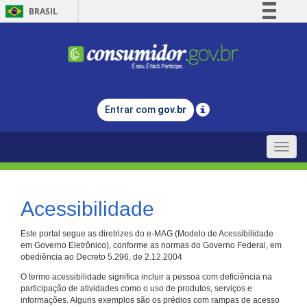
BRASIL
Simplifique!
Comunica BR
Participe
Acesso à informação
Entrar com
gov.br
Legislação
Canais
Toggle
naviga
Acessibilidade
Este portal segue as diretrizes do e-MAG (Modelo de Acessibilidade
em Governo Eletrônico), conforme as normas do Governo Federal, em
obediência ao Decreto 5.296, de 2.12.2004
O termo acessibilidade significa incluir a pessoa com deficiência na
participação de atividades como o uso de produtos, serviços e
informações. Alguns exemplos são os prédios com rampas de acesso