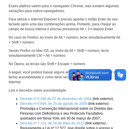
Esses atalhos valem para o navegador Chrome, mas existem algumas
variações para outros navegadores.
Para utilizar o Internet Explorer é preciso apertar o botão Enter do seu
teclado após uma das combinações acima. Portanto, para chegar ao
campo de busca interna é preciso pressionar Alt + 3 e depois Enter.
No caso do Firefox, ao invés de Alt + número, tecle simultaneamente Alt
+ Shift + número.
Sendo Firefox no Mac OS, ao invés de Alt + Shift + número, tecle
simultaneamente Ctrl + Alt + número.
No Opera, as teclas são Shift + Escape + número.
A seguir, você poderá baixar alguns arquivos que explicam melhor o
termo acessibilidade e como deve ser implementado nos sites da
Internet.
Leis e decretos sobre acessibilidade:
Decreto nº 5.296 de 02 de dezembro de 2004
(link externo);
Decreto nº 6.949, de 25 de agosto de 2009
(link externo) -
Promulga a Convenção Internacional sobre os Direitos das
Pessoas com Deficiência e seu Protocolo Facultativo,
assinados em Nova York, em 30 de março de 2007;
Decreto nº 7.724, de 16 de Maio de 2012
(link externo) -
Regulamenta a Lei nº 12.527, que dispõe sobre o acesso a