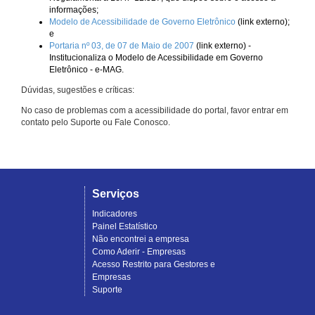
informações;
Modelo de Acessibilidade de Governo Eletrônico
(link externo);
e
Portaria nº 03, de 07 de Maio de 2007
(link externo) -
Institucionaliza o Modelo de Acessibilidade em Governo
Eletrônico - e-MAG.
Dúvidas, sugestões e críticas:
No caso de problemas com a acessibilidade do portal, favor entrar em
contato pelo Suporte ou Fale Conosco.
Serviços
Indicadores
Painel Estatístico
Não encontrei a empresa
Como Aderir - Empresas
Acesso Restrito para Gestores e
Empresas
Suporte