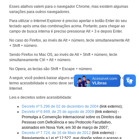
Esses atalhos valem para o navegador Chrome, mas existem algumas
variações para outros navegadores.
Para utilizar o Internet Explorer é preciso apertar o botão Enter do seu
teclado após uma das combinações acima. Portanto, para chegar ao
campo de busca interna é preciso pressionar Alt + 3 e depois Enter.
No caso do Firefox, ao invés de Alt + número, tecle simultaneamente Alt
+ Shift + número.
Sendo Firefox no Mac OS, ao invés de Alt + Shift + número, tecle
simultaneamente Ctrl + Alt + número.
No Opera, as teclas são Shift + Escape + número.
A seguir, você poderá baixar alguns arquivos que explicam melhor o
termo acessibilidade e como deve ser implementado nos sites da
Internet.
Leis e decretos sobre acessibilidade:
Decreto nº 5.296 de 02 de dezembro de 2004
(link externo);
Decreto nº 6.949, de 25 de agosto de 2009
(link externo) -
Promulga a Convenção Internacional sobre os Direitos das
Pessoas com Deficiência e seu Protocolo Facultativo,
assinados em Nova York, em 30 de março de 2007;
Decreto nº 7.724, de 16 de Maio de 2012
(link externo) -
Regulamenta a Lei nº 12.527, que dispõe sobre o acesso a