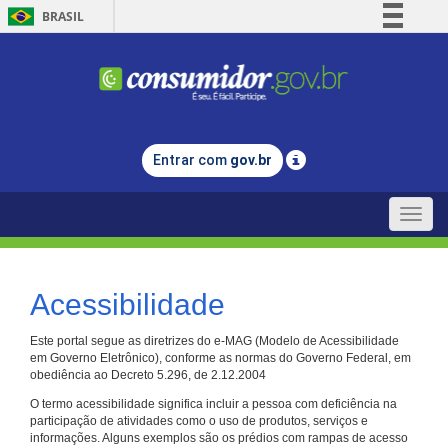
BRASIL
Simplifique!
Comunica BR
Participe
Acesso à informação
Entrar com
gov.br
Legislação
Canais
Toggle
naviga
Acessibilidade
Este portal segue as diretrizes do e-MAG (Modelo de Acessibilidade
em Governo Eletrônico), conforme as normas do Governo Federal, em
obediência ao Decreto 5.296, de 2.12.2004
O termo acessibilidade significa incluir a pessoa com deficiência na
participação de atividades como o uso de produtos, serviços e
informações. Alguns exemplos são os prédios com rampas de acesso