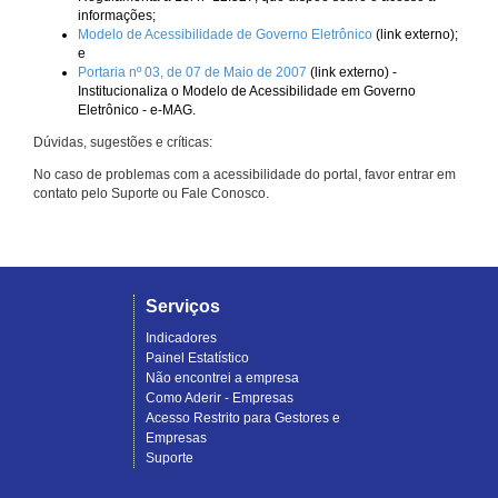
informações;
Modelo de Acessibilidade de Governo Eletrônico
(link externo);
e
Portaria nº 03, de 07 de Maio de 2007
(link externo) -
Institucionaliza o Modelo de Acessibilidade em Governo
Eletrônico - e-MAG.
Dúvidas, sugestões e críticas:
No caso de problemas com a acessibilidade do portal, favor entrar em
contato pelo Suporte ou Fale Conosco.
Serviços
Indicadores
Painel Estatístico
Não encontrei a empresa
Como Aderir - Empresas
Acesso Restrito para Gestores e
Empresas
Suporte