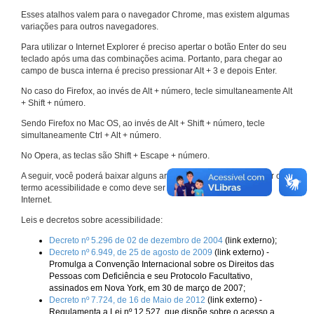
Esses atalhos valem para o navegador Chrome, mas existem algumas
variações para outros navegadores.
Para utilizar o Internet Explorer é preciso apertar o botão Enter do seu
teclado após uma das combinações acima. Portanto, para chegar ao
campo de busca interna é preciso pressionar Alt + 3 e depois Enter.
No caso do Firefox, ao invés de Alt + número, tecle simultaneamente Alt
+ Shift + número.
Sendo Firefox no Mac OS, ao invés de Alt + Shift + número, tecle
simultaneamente Ctrl + Alt + número.
No Opera, as teclas são Shift + Escape + número.
A seguir, você poderá baixar alguns arquivos que explicam melhor o
termo acessibilidade e como deve ser implementado nos sites da
Internet.
Leis e decretos sobre acessibilidade:
Decreto nº 5.296 de 02 de dezembro de 2004
(link externo);
Decreto nº 6.949, de 25 de agosto de 2009
(link externo) -
Promulga a Convenção Internacional sobre os Direitos das
Pessoas com Deficiência e seu Protocolo Facultativo,
assinados em Nova York, em 30 de março de 2007;
Decreto nº 7.724, de 16 de Maio de 2012
(link externo) -
Regulamenta a Lei nº 12.527, que dispõe sobre o acesso a