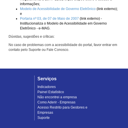
informações;
Modelo de Acessibilidade de Governo Eletrônico
(link externo);
e
Portaria nº 03, de 07 de Maio de 2007
(link externo) -
Institucionaliza o Modelo de Acessibilidade em Governo
Eletrônico - e-MAG.
Dúvidas, sugestões e críticas:
No caso de problemas com a acessibilidade do portal, favor entrar em
contato pelo Suporte ou Fale Conosco.
Serviços
Indicadores
Painel Estatístico
Não encontrei a empresa
Como Aderir - Empresas
Acesso Restrito para Gestores e
Empresas
Suporte