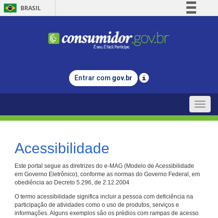
BRASIL
Simplifique!
Comunica BR
Participe
Acesso à informação
Entrar com
gov.br
Legislação
Canais
Toggle
naviga
Acessibilidade
Este portal segue as diretrizes do e-MAG (Modelo de Acessibilidade
em Governo Eletrônico), conforme as normas do Governo Federal, em
obediência ao Decreto 5.296, de 2.12.2004
O termo acessibilidade significa incluir a pessoa com deficiência na
participação de atividades como o uso de produtos, serviços e
informações. Alguns exemplos são os prédios com rampas de acesso