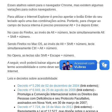
Esses atalhos valem para o navegador Chrome, mas existem algumas
variações para outros navegadores.
Para utilizar o Internet Explorer é preciso apertar o botão Enter do seu
teclado após uma das combinações acima. Portanto, para chegar ao
campo de busca interna é preciso pressionar Alt + 3 e depois Enter.
No caso do Firefox, ao invés de Alt + número, tecle simultaneamente Alt
+ Shift + número.
Sendo Firefox no Mac OS, ao invés de Alt + Shift + número, tecle
simultaneamente Ctrl + Alt + número.
No Opera, as teclas são Shift + Escape + número.
A seguir, você poderá baixar alguns arquivos que explicam melhor o
termo acessibilidade e como deve ser implementado nos sites da
Internet.
Leis e decretos sobre acessibilidade:
Decreto nº 5.296 de 02 de dezembro de 2004
(link externo);
Decreto nº 6.949, de 25 de agosto de 2009
(link externo) -
Promulga a Convenção Internacional sobre os Direitos das
Pessoas com Deficiência e seu Protocolo Facultativo,
assinados em Nova York, em 30 de março de 2007;
Decreto nº 7.724, de 16 de Maio de 2012
(link externo) -
Regulamenta a Lei nº 12.527, que dispõe sobre o acesso a