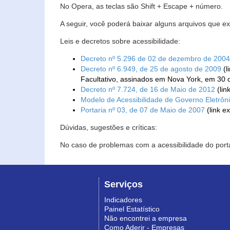
No Opera, as teclas são Shift + Escape + número.
A seguir, você poderá baixar alguns arquivos que e
Leis e decretos sobre acessibilidade:
Decreto nº 5.296 de 02 de dezembro de 2004
Decreto nº 6.949, de 25 de agosto de 2009
(l
Facultativo, assinados em Nova York, em 30 
Decreto nº 7.724, de 16 de Maio de 2012
(lin
Modelo de Acessibilidade de Governo Eletrôn
Portaria nº 03, de 07 de Maio de 2007
(link e
Dúvidas, sugestões e críticas:
No caso de problemas com a acessibilidade do porta
Serviços
Indicadores
Painel Estatístico
Não encontrei a empresa
Como Aderir - Empresas