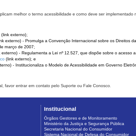
xplicam melhor o termo acessibilidade e como deve ser implementado no
(link externo);
ink externo) - Promulga a Convenção Internacional sobre os Direitos d
de março de 2007;
k externo) - Regulamenta a Lei nº 12.527, que dispõe sobre o acesso 
ico
(link externo); e
xterno) - Institucionaliza o Modelo de Acessibilidade em Governo Eletr
l, favor entrar em contato pelo Suporte ou Fale Conosco.
Institucional
Órgãos Gestores e de Monitoramento
Ministério da Justiça e Segurança Pública
Secretaria Nacional do Consumidor
Sistema Nacional de Defesa do Consumidor