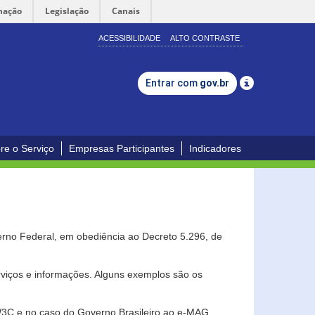
mação
Legislação
Canais
ACESSIBILIDADE
ALTO CONTRASTE
Entrar com
gov.br
re o Serviço
Empresas Participantes
Indicadores
erno Federal, em obediência ao Decreto 5.296, de
erviços e informações. Alguns exemplos são os
 W3C e no caso do Governo Brasileiro ao e-MAG