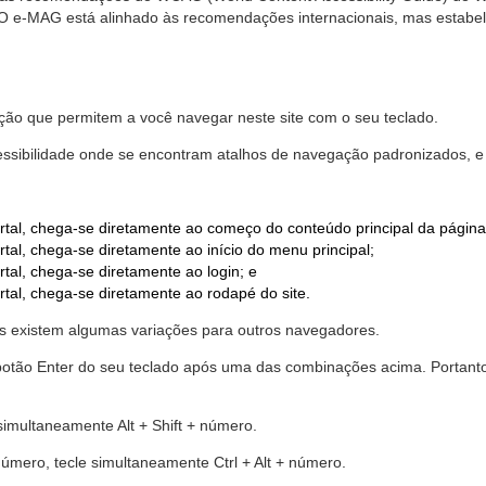
. O e-MAG está alinhado às recomendações internacionais, mas estab
ão que permitem a você navegar neste site com o seu teclado.
cessibilidade onde se encontram atalhos de navegação padronizados, e 
rtal, chega-se diretamente ao começo do conteúdo principal da página
tal, chega-se diretamente ao início do menu principal;
tal, chega-se diretamente ao login; e
rtal, chega-se diretamente ao rodapé do site.
 existem algumas variações para outros navegadores.
r o botão Enter do seu teclado após uma das combinações acima. Portan
 simultaneamente Alt + Shift + número.
número, tecle simultaneamente Ctrl + Alt + número.