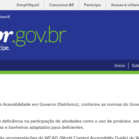
Simplifique!
Comunica BR
Participe
Acesso à infor
odapé
4
Início
Sob
de Acessibilidade em Governo Eletrônico), conforme as normas do Gov
om deficiência na participação de atividades como o uso de produtos, s
s e banheiros adaptados para deficientes.
nte às recomendações do WCAG (World Content Accessibility Guide) do