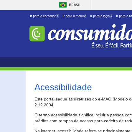
BRASIL
Ir para o conteúdo
1
Ir para o menu
2
Ir para o login
3
Ir para o r
Acessibilidade
Este portal segue as diretrizes do e-MAG (Modelo 
2.12.2004
O termo acessibilidade significa incluir a pessoa c
prédios com rampas de acesso para cadeira de roda
Na internet, acessibilidade refere-se principalme