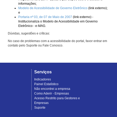
informações;
Modelo de Acessibilidade de Governo Eletrônico
(link externo);
e
Portaria nº 03, de 07 de Maio de 2007
(link externo) -
Institucionaliza o Modelo de Acessibilidade em Governo
Eletrônico - e-MAG.
Dúvidas, sugestões e críticas:
No caso de problemas com a acessibilidade do portal, favor entrar em
contato pelo Suporte ou Fale Conosco.
Serviços
Indicadores
Painel Estatístico
Não encontrei a empresa
Como Aderir - Empresas
Acesso Restrito para Gestores e
Empresas
Suporte