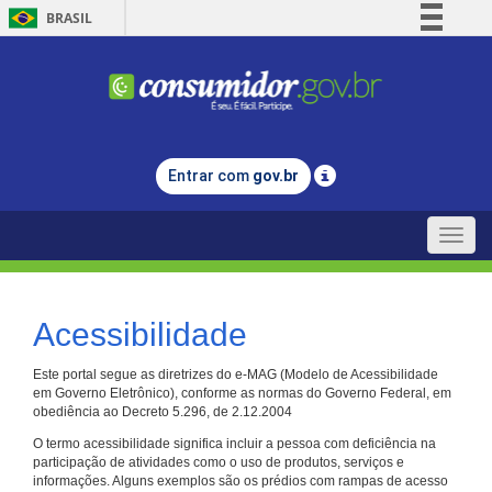
BRASIL
Simplifique!
Comunica BR
Participe
Acesso à informação
Entrar com
gov.br
Legislação
Canais
Toggle
naviga
Acessibilidade
Este portal segue as diretrizes do e-MAG (Modelo de Acessibilidade
em Governo Eletrônico), conforme as normas do Governo Federal, em
obediência ao Decreto 5.296, de 2.12.2004
O termo acessibilidade significa incluir a pessoa com deficiência na
participação de atividades como o uso de produtos, serviços e
informações. Alguns exemplos são os prédios com rampas de acesso