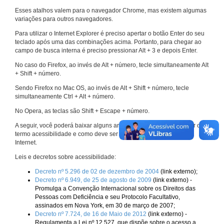
Esses atalhos valem para o navegador Chrome, mas existem algumas
variações para outros navegadores.
Para utilizar o Internet Explorer é preciso apertar o botão Enter do seu
teclado após uma das combinações acima. Portanto, para chegar ao
campo de busca interna é preciso pressionar Alt + 3 e depois Enter.
No caso do Firefox, ao invés de Alt + número, tecle simultaneamente Alt
+ Shift + número.
Sendo Firefox no Mac OS, ao invés de Alt + Shift + número, tecle
simultaneamente Ctrl + Alt + número.
No Opera, as teclas são Shift + Escape + número.
A seguir, você poderá baixar alguns arquivos que explicam melhor o
termo acessibilidade e como deve ser implementado nos sites da
Internet.
Leis e decretos sobre acessibilidade:
Decreto nº 5.296 de 02 de dezembro de 2004
(link externo);
Decreto nº 6.949, de 25 de agosto de 2009
(link externo) -
Promulga a Convenção Internacional sobre os Direitos das
Pessoas com Deficiência e seu Protocolo Facultativo,
assinados em Nova York, em 30 de março de 2007;
Decreto nº 7.724, de 16 de Maio de 2012
(link externo) -
Regulamenta a Lei nº 12.527, que dispõe sobre o acesso a