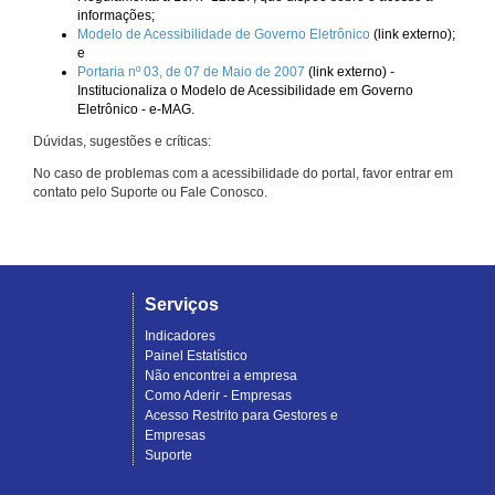
informações;
Modelo de Acessibilidade de Governo Eletrônico
(link externo);
e
Portaria nº 03, de 07 de Maio de 2007
(link externo) -
Institucionaliza o Modelo de Acessibilidade em Governo
Eletrônico - e-MAG.
Dúvidas, sugestões e críticas:
No caso de problemas com a acessibilidade do portal, favor entrar em
contato pelo Suporte ou Fale Conosco.
Serviços
Indicadores
Painel Estatístico
Não encontrei a empresa
Como Aderir - Empresas
Acesso Restrito para Gestores e
Empresas
Suporte