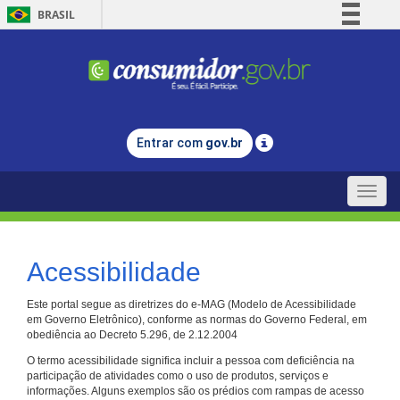
BRASIL
Simplifique!
Comunica BR
Participe
Acesso à informação
Entrar com
gov.br
Legislação
Canais
Toggle
naviga
Acessibilidade
Este portal segue as diretrizes do e-MAG (Modelo de Acessibilidade
em Governo Eletrônico), conforme as normas do Governo Federal, em
obediência ao Decreto 5.296, de 2.12.2004
O termo acessibilidade significa incluir a pessoa com deficiência na
participação de atividades como o uso de produtos, serviços e
informações. Alguns exemplos são os prédios com rampas de acesso