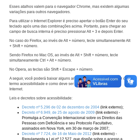
Esses atalhos valem para o navegador Chrome, mas existem algumas
variações para outros navegadores.
Para utilizar o Internet Explorer é preciso apertar o botão Enter do seu
teclado após uma das combinações acima. Portanto, para chegar ao
campo de busca interna é preciso pressionar Alt + 3 e depois Enter.
No caso do Firefox, ao invés de Alt + número, tecle simultaneamente Alt
+ Shift + número.
Sendo Firefox no Mac OS, ao invés de Alt + Shift + número, tecle
simultaneamente Ctrl + Alt + número.
No Opera, as teclas são Shift + Escape + número.
A seguir, você poderá baixar alguns arquivos que explicam melhor o
termo acessibilidade e como deve ser implementado nos sites da
Internet.
Leis e decretos sobre acessibilidade:
Decreto nº 5.296 de 02 de dezembro de 2004
(link externo);
Decreto nº 6.949, de 25 de agosto de 2009
(link externo) -
Promulga a Convenção Internacional sobre os Direitos das
Pessoas com Deficiência e seu Protocolo Facultativo,
assinados em Nova York, em 30 de março de 2007;
Decreto nº 7.724, de 16 de Maio de 2012
(link externo) -
Regulamenta a Lei nº 12.527, que dispõe sobre o acesso a