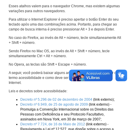
Esses atalhos valem para o navegador Chrome, mas existem algumas
variações para outros navegadores.
Para utilizar o Internet Explorer é preciso apertar o botão Enter do seu
teclado após uma das combinações acima. Portanto, para chegar ao
campo de busca interna é preciso pressionar Alt + 3 e depois Enter.
No caso do Firefox, ao invés de Alt + número, tecle simultaneamente Alt
+ Shift + número.
Sendo Firefox no Mac OS, ao invés de Alt + Shift + número, tecle
simultaneamente Ctrl + Alt + número.
No Opera, as teclas são Shift + Escape + número.
A seguir, você poderá baixar alguns arquivos que explicam melhor o
termo acessibilidade e como deve ser implementado nos sites da
Internet.
Leis e decretos sobre acessibilidade:
Decreto nº 5.296 de 02 de dezembro de 2004
(link externo);
Decreto nº 6.949, de 25 de agosto de 2009
(link externo) -
Promulga a Convenção Internacional sobre os Direitos das
Pessoas com Deficiência e seu Protocolo Facultativo,
assinados em Nova York, em 30 de março de 2007;
Decreto nº 7.724, de 16 de Maio de 2012
(link externo) -
Regulamenta a Lei nº 12.527, que dispõe sobre o acesso a