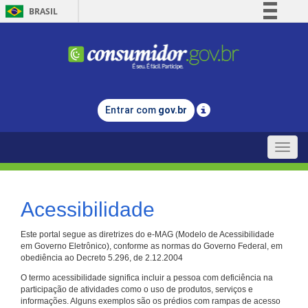
BRASIL
Simplifique!
Comunica BR
Participe
Acesso à informação
Entrar com
gov.br
Legislação
Canais
Toggle
naviga
Acessibilidade
Este portal segue as diretrizes do e-MAG (Modelo de Acessibilidade
em Governo Eletrônico), conforme as normas do Governo Federal, em
obediência ao Decreto 5.296, de 2.12.2004
O termo acessibilidade significa incluir a pessoa com deficiência na
participação de atividades como o uso de produtos, serviços e
informações. Alguns exemplos são os prédios com rampas de acesso