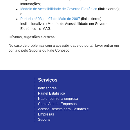
informações;
Modelo de Acessibilidade de Governo Eletrônico
(link externo);
e
Portaria nº 03, de 07 de Maio de 2007
(link externo) -
Institucionaliza o Modelo de Acessibilidade em Governo
Eletrônico - e-MAG.
Dúvidas, sugestões e críticas:
No caso de problemas com a acessibilidade do portal, favor entrar em
contato pelo Suporte ou Fale Conosco.
Serviços
Indicadores
Painel Estatístico
Não encontrei a empresa
Como Aderir - Empresas
Acesso Restrito para Gestores e
Empresas
Suporte