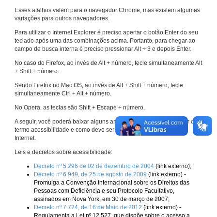
Esses atalhos valem para o navegador Chrome, mas existem algumas
variações para outros navegadores.
Para utilizar o Internet Explorer é preciso apertar o botão Enter do seu
teclado após uma das combinações acima. Portanto, para chegar ao
campo de busca interna é preciso pressionar Alt + 3 e depois Enter.
No caso do Firefox, ao invés de Alt + número, tecle simultaneamente Alt
+ Shift + número.
Sendo Firefox no Mac OS, ao invés de Alt + Shift + número, tecle
simultaneamente Ctrl + Alt + número.
No Opera, as teclas são Shift + Escape + número.
A seguir, você poderá baixar alguns arquivos que explicam melhor o
termo acessibilidade e como deve ser implementado nos sites da
Internet.
Leis e decretos sobre acessibilidade:
Decreto nº 5.296 de 02 de dezembro de 2004
(link externo);
Decreto nº 6.949, de 25 de agosto de 2009
(link externo) -
Promulga a Convenção Internacional sobre os Direitos das
Pessoas com Deficiência e seu Protocolo Facultativo,
assinados em Nova York, em 30 de março de 2007;
Decreto nº 7.724, de 16 de Maio de 2012
(link externo) -
Regulamenta a Lei nº 12.527, que dispõe sobre o acesso a