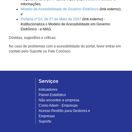
informações;
Modelo de Acessibilidade de Governo Eletrônico
(link externo);
e
Portaria nº 03, de 07 de Maio de 2007
(link externo) -
Institucionaliza o Modelo de Acessibilidade em Governo
Eletrônico - e-MAG.
Dúvidas, sugestões e críticas:
No caso de problemas com a acessibilidade do portal, favor entrar em
contato pelo Suporte ou Fale Conosco.
Serviços
Indicadores
Painel Estatístico
Não encontrei a empresa
Como Aderir - Empresas
Acesso Restrito para Gestores e
Empresas
Suporte