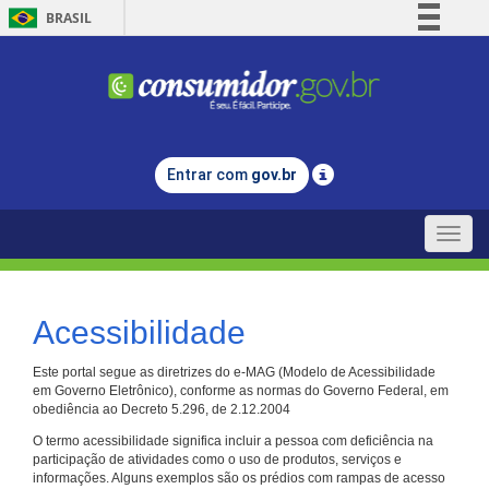
BRASIL
Simplifique!
Comunica BR
Participe
Acesso à informação
Entrar com
gov.br
Legislação
Canais
Toggle
naviga
Acessibilidade
Este portal segue as diretrizes do e-MAG (Modelo de Acessibilidade
em Governo Eletrônico), conforme as normas do Governo Federal, em
obediência ao Decreto 5.296, de 2.12.2004
O termo acessibilidade significa incluir a pessoa com deficiência na
participação de atividades como o uso de produtos, serviços e
informações. Alguns exemplos são os prédios com rampas de acesso