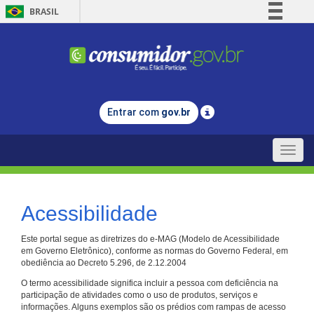
BRASIL
Simplifique!
Comunica BR
Participe
Acesso à informação
Entrar com
gov.br
Legislação
Canais
Toggle
naviga
Acessibilidade
Este portal segue as diretrizes do e-MAG (Modelo de Acessibilidade
em Governo Eletrônico), conforme as normas do Governo Federal, em
obediência ao Decreto 5.296, de 2.12.2004
O termo acessibilidade significa incluir a pessoa com deficiência na
participação de atividades como o uso de produtos, serviços e
informações. Alguns exemplos são os prédios com rampas de acesso