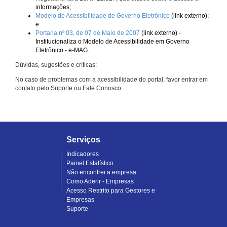
informações;
Modelo de Acessibilidade de Governo Eletrônico
(link externo);
e
Portaria nº 03, de 07 de Maio de 2007
(link externo) -
Institucionaliza o Modelo de Acessibilidade em Governo
Eletrônico - e-MAG.
Dúvidas, sugestões e críticas:
No caso de problemas com a acessibilidade do portal, favor entrar em
contato pelo Suporte ou Fale Conosco.
Serviços
Indicadores
Painel Estatístico
Não encontrei a empresa
Como Aderir - Empresas
Acesso Restrito para Gestores e
Empresas
Suporte