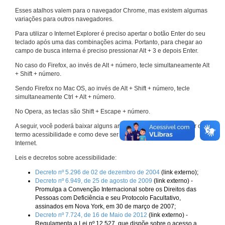
Esses atalhos valem para o navegador Chrome, mas existem algumas
variações para outros navegadores.
Para utilizar o Internet Explorer é preciso apertar o botão Enter do seu
teclado após uma das combinações acima. Portanto, para chegar ao
campo de busca interna é preciso pressionar Alt + 3 e depois Enter.
No caso do Firefox, ao invés de Alt + número, tecle simultaneamente Alt
+ Shift + número.
Sendo Firefox no Mac OS, ao invés de Alt + Shift + número, tecle
simultaneamente Ctrl + Alt + número.
No Opera, as teclas são Shift + Escape + número.
A seguir, você poderá baixar alguns arquivos que explicam melhor o
termo acessibilidade e como deve ser implementado nos sites da
Internet.
Leis e decretos sobre acessibilidade:
Decreto nº 5.296 de 02 de dezembro de 2004
(link externo);
Decreto nº 6.949, de 25 de agosto de 2009
(link externo) -
Promulga a Convenção Internacional sobre os Direitos das
Pessoas com Deficiência e seu Protocolo Facultativo,
assinados em Nova York, em 30 de março de 2007;
Decreto nº 7.724, de 16 de Maio de 2012
(link externo) -
Regulamenta a Lei nº 12.527, que dispõe sobre o acesso a