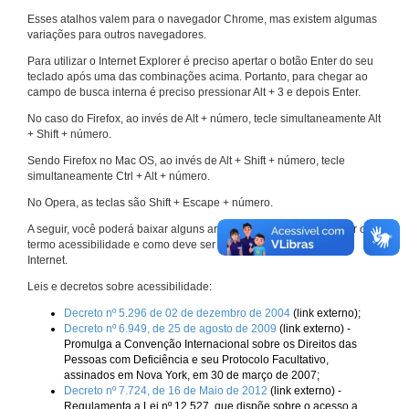
Esses atalhos valem para o navegador Chrome, mas existem algumas
variações para outros navegadores.
Para utilizar o Internet Explorer é preciso apertar o botão Enter do seu
teclado após uma das combinações acima. Portanto, para chegar ao
campo de busca interna é preciso pressionar Alt + 3 e depois Enter.
No caso do Firefox, ao invés de Alt + número, tecle simultaneamente Alt
+ Shift + número.
Sendo Firefox no Mac OS, ao invés de Alt + Shift + número, tecle
simultaneamente Ctrl + Alt + número.
No Opera, as teclas são Shift + Escape + número.
A seguir, você poderá baixar alguns arquivos que explicam melhor o
termo acessibilidade e como deve ser implementado nos sites da
Internet.
Leis e decretos sobre acessibilidade:
Decreto nº 5.296 de 02 de dezembro de 2004
(link externo);
Decreto nº 6.949, de 25 de agosto de 2009
(link externo) -
Promulga a Convenção Internacional sobre os Direitos das
Pessoas com Deficiência e seu Protocolo Facultativo,
assinados em Nova York, em 30 de março de 2007;
Decreto nº 7.724, de 16 de Maio de 2012
(link externo) -
Regulamenta a Lei nº 12.527, que dispõe sobre o acesso a