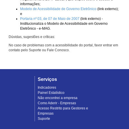
informações;
Modelo de Acessibilidade de Governo Eletrônico
(link externo);
e
Portaria nº 03, de 07 de Maio de 2007
(link externo) -
Institucionaliza o Modelo de Acessibilidade em Governo
Eletrônico - e-MAG.
Dúvidas, sugestões e críticas:
No caso de problemas com a acessibilidade do portal, favor entrar em
contato pelo Suporte ou Fale Conosco.
Serviços
Indicadores
Painel Estatístico
Não encontrei a empresa
Como Aderir - Empresas
Acesso Restrito para Gestores e
Empresas
Suporte