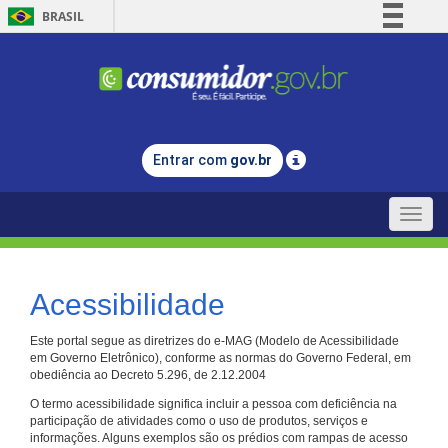
BRASIL
Simplifique!
Comunica BR
Participe
Acesso à informação
Entrar com
gov.br
Legislação
Canais
Toggle
naviga
Acessibilidade
Este portal segue as diretrizes do e-MAG (Modelo de Acessibilidade
em Governo Eletrônico), conforme as normas do Governo Federal, em
obediência ao Decreto 5.296, de 2.12.2004
O termo acessibilidade significa incluir a pessoa com deficiência na
participação de atividades como o uso de produtos, serviços e
informações. Alguns exemplos são os prédios com rampas de acesso