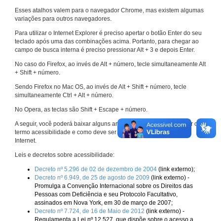
Esses atalhos valem para o navegador Chrome, mas existem algumas
variações para outros navegadores.
Para utilizar o Internet Explorer é preciso apertar o botão Enter do seu
teclado após uma das combinações acima. Portanto, para chegar ao
campo de busca interna é preciso pressionar Alt + 3 e depois Enter.
No caso do Firefox, ao invés de Alt + número, tecle simultaneamente Alt
+ Shift + número.
Sendo Firefox no Mac OS, ao invés de Alt + Shift + número, tecle
simultaneamente Ctrl + Alt + número.
No Opera, as teclas são Shift + Escape + número.
A seguir, você poderá baixar alguns arquivos que explicam melhor o
termo acessibilidade e como deve ser implementado nos sites da
Internet.
Leis e decretos sobre acessibilidade:
Decreto nº 5.296 de 02 de dezembro de 2004
(link externo);
Decreto nº 6.949, de 25 de agosto de 2009
(link externo) -
Promulga a Convenção Internacional sobre os Direitos das
Pessoas com Deficiência e seu Protocolo Facultativo,
assinados em Nova York, em 30 de março de 2007;
Decreto nº 7.724, de 16 de Maio de 2012
(link externo) -
Regulamenta a Lei nº 12.527, que dispõe sobre o acesso a