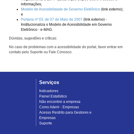
informações;
Modelo de Acessibilidade de Governo Eletrônico
(link externo);
e
Portaria nº 03, de 07 de Maio de 2007
(link externo) -
Institucionaliza o Modelo de Acessibilidade em Governo
Eletrônico - e-MAG.
Dúvidas, sugestões e críticas:
No caso de problemas com a acessibilidade do portal, favor entrar em
contato pelo Suporte ou Fale Conosco.
Serviços
Indicadores
Painel Estatístico
Não encontrei a empresa
Como Aderir - Empresas
Acesso Restrito para Gestores e
Empresas
Suporte