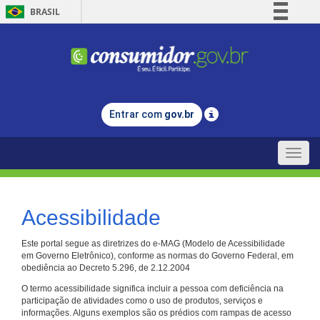
BRASIL
Simplifique!
Comunica BR
Participe
Acesso à informação
Entrar com
gov.br
Legislação
Canais
Toggle
naviga
Acessibilidade
Este portal segue as diretrizes do e-MAG (Modelo de Acessibilidade
em Governo Eletrônico), conforme as normas do Governo Federal, em
obediência ao Decreto 5.296, de 2.12.2004
O termo acessibilidade significa incluir a pessoa com deficiência na
participação de atividades como o uso de produtos, serviços e
informações. Alguns exemplos são os prédios com rampas de acesso