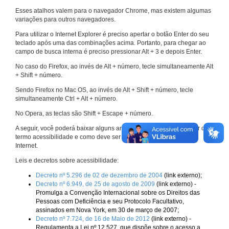
Esses atalhos valem para o navegador Chrome, mas existem algumas
variações para outros navegadores.
Para utilizar o Internet Explorer é preciso apertar o botão Enter do seu
teclado após uma das combinações acima. Portanto, para chegar ao
campo de busca interna é preciso pressionar Alt + 3 e depois Enter.
No caso do Firefox, ao invés de Alt + número, tecle simultaneamente Alt
+ Shift + número.
Sendo Firefox no Mac OS, ao invés de Alt + Shift + número, tecle
simultaneamente Ctrl + Alt + número.
No Opera, as teclas são Shift + Escape + número.
A seguir, você poderá baixar alguns arquivos que explicam melhor o
termo acessibilidade e como deve ser implementado nos sites da
Internet.
Leis e decretos sobre acessibilidade:
Decreto nº 5.296 de 02 de dezembro de 2004
(link externo);
Decreto nº 6.949, de 25 de agosto de 2009
(link externo) -
Promulga a Convenção Internacional sobre os Direitos das
Pessoas com Deficiência e seu Protocolo Facultativo,
assinados em Nova York, em 30 de março de 2007;
Decreto nº 7.724, de 16 de Maio de 2012
(link externo) -
Regulamenta a Lei nº 12.527, que dispõe sobre o acesso a