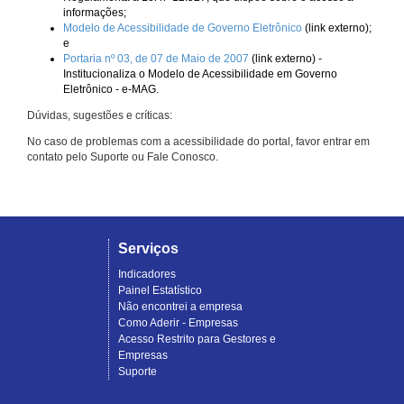
informações;
Modelo de Acessibilidade de Governo Eletrônico
(link externo);
e
Portaria nº 03, de 07 de Maio de 2007
(link externo) -
Institucionaliza o Modelo de Acessibilidade em Governo
Eletrônico - e-MAG.
Dúvidas, sugestões e críticas:
No caso de problemas com a acessibilidade do portal, favor entrar em
contato pelo Suporte ou Fale Conosco.
Serviços
Indicadores
Painel Estatístico
Não encontrei a empresa
Como Aderir - Empresas
Acesso Restrito para Gestores e
Empresas
Suporte