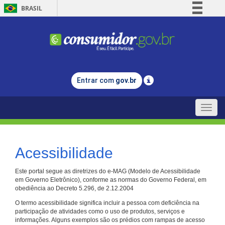
BRASIL
Simplifique!
Comunica BR
Participe
Acesso à informação
Entrar com
gov.br
Legislação
Canais
Toggle
naviga
Acessibilidade
Este portal segue as diretrizes do e-MAG (Modelo de Acessibilidade
em Governo Eletrônico), conforme as normas do Governo Federal, em
obediência ao Decreto 5.296, de 2.12.2004
O termo acessibilidade significa incluir a pessoa com deficiência na
participação de atividades como o uso de produtos, serviços e
informações. Alguns exemplos são os prédios com rampas de acesso