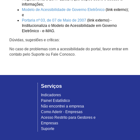
informações;
Modelo de Acessibilidade de Governo Eletrônico
(link externo);
e
Portaria nº 03, de 07 de Maio de 2007
(link externo) -
Institucionaliza o Modelo de Acessibilidade em Governo
Eletrônico - e-MAG.
Dúvidas, sugestões e críticas:
No caso de problemas com a acessibilidade do portal, favor entrar em
contato pelo Suporte ou Fale Conosco.
Serviços
Indicadores
Painel Estatístico
Não encontrei a empresa
Como Aderir - Empresas
Acesso Restrito para Gestores e
Empresas
Suporte