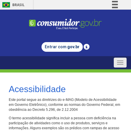
BRASIL
Simplifique!
Comunica BR
Participe
Acesso à informação
Entrar com
gov.br
Legislação
Canais
Toggle
naviga
Acessibilidade
Este portal segue as diretrizes do e-MAG (Modelo de Acessibilidade
em Governo Eletrônico), conforme as normas do Governo Federal, em
obediência ao Decreto 5.296, de 2.12.2004
O termo acessibilidade significa incluir a pessoa com deficiência na
participação de atividades como o uso de produtos, serviços e
informações. Alguns exemplos são os prédios com rampas de acesso