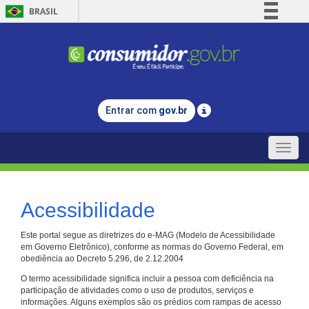
BRASIL
Simplifique!
Comunica BR
Participe
Acesso à informação
Entrar com
gov.br
Legislação
Canais
Toggle
naviga
Acessibilidade
Este portal segue as diretrizes do e-MAG (Modelo de Acessibilidade
em Governo Eletrônico), conforme as normas do Governo Federal, em
obediência ao Decreto 5.296, de 2.12.2004
O termo acessibilidade significa incluir a pessoa com deficiência na
participação de atividades como o uso de produtos, serviços e
informações. Alguns exemplos são os prédios com rampas de acesso