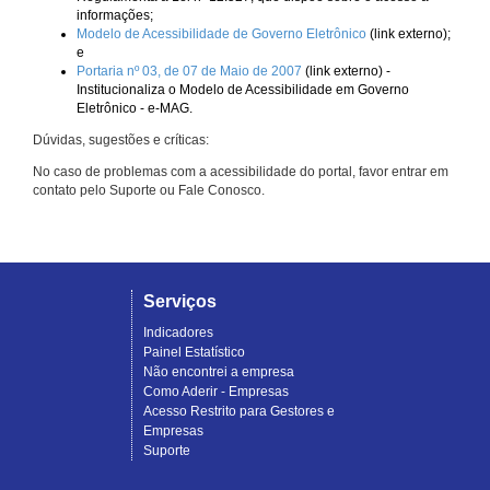
informações;
Modelo de Acessibilidade de Governo Eletrônico
(link externo);
e
Portaria nº 03, de 07 de Maio de 2007
(link externo) -
Institucionaliza o Modelo de Acessibilidade em Governo
Eletrônico - e-MAG.
Dúvidas, sugestões e críticas:
No caso de problemas com a acessibilidade do portal, favor entrar em
contato pelo Suporte ou Fale Conosco.
Serviços
Indicadores
Painel Estatístico
Não encontrei a empresa
Como Aderir - Empresas
Acesso Restrito para Gestores e
Empresas
Suporte