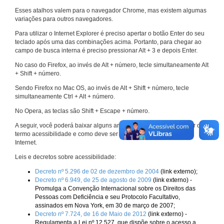
Esses atalhos valem para o navegador Chrome, mas existem algumas
variações para outros navegadores.
Para utilizar o Internet Explorer é preciso apertar o botão Enter do seu
teclado após uma das combinações acima. Portanto, para chegar ao
campo de busca interna é preciso pressionar Alt + 3 e depois Enter.
No caso do Firefox, ao invés de Alt + número, tecle simultaneamente Alt
+ Shift + número.
Sendo Firefox no Mac OS, ao invés de Alt + Shift + número, tecle
simultaneamente Ctrl + Alt + número.
No Opera, as teclas são Shift + Escape + número.
A seguir, você poderá baixar alguns arquivos que explicam melhor o
termo acessibilidade e como deve ser implementado nos sites da
Internet.
Leis e decretos sobre acessibilidade:
Decreto nº 5.296 de 02 de dezembro de 2004
(link externo);
Decreto nº 6.949, de 25 de agosto de 2009
(link externo) -
Promulga a Convenção Internacional sobre os Direitos das
Pessoas com Deficiência e seu Protocolo Facultativo,
assinados em Nova York, em 30 de março de 2007;
Decreto nº 7.724, de 16 de Maio de 2012
(link externo) -
Regulamenta a Lei nº 12.527, que dispõe sobre o acesso a