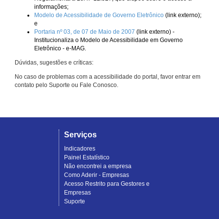
informações;
Modelo de Acessibilidade de Governo Eletrônico
(link externo);
e
Portaria nº 03, de 07 de Maio de 2007
(link externo) -
Institucionaliza o Modelo de Acessibilidade em Governo
Eletrônico - e-MAG.
Dúvidas, sugestões e críticas:
No caso de problemas com a acessibilidade do portal, favor entrar em
contato pelo Suporte ou Fale Conosco.
Serviços
Indicadores
Painel Estatístico
Não encontrei a empresa
Como Aderir - Empresas
Acesso Restrito para Gestores e
Empresas
Suporte