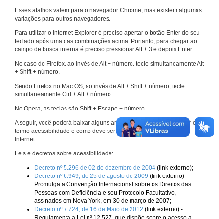
Esses atalhos valem para o navegador Chrome, mas existem algumas
variações para outros navegadores.
Para utilizar o Internet Explorer é preciso apertar o botão Enter do seu
teclado após uma das combinações acima. Portanto, para chegar ao
campo de busca interna é preciso pressionar Alt + 3 e depois Enter.
No caso do Firefox, ao invés de Alt + número, tecle simultaneamente Alt
+ Shift + número.
Sendo Firefox no Mac OS, ao invés de Alt + Shift + número, tecle
simultaneamente Ctrl + Alt + número.
No Opera, as teclas são Shift + Escape + número.
A seguir, você poderá baixar alguns arquivos que explicam melhor o
termo acessibilidade e como deve ser implementado nos sites da
Internet.
Leis e decretos sobre acessibilidade:
Decreto nº 5.296 de 02 de dezembro de 2004
(link externo);
Decreto nº 6.949, de 25 de agosto de 2009
(link externo) -
Promulga a Convenção Internacional sobre os Direitos das
Pessoas com Deficiência e seu Protocolo Facultativo,
assinados em Nova York, em 30 de março de 2007;
Decreto nº 7.724, de 16 de Maio de 2012
(link externo) -
Regulamenta a Lei nº 12.527, que dispõe sobre o acesso a