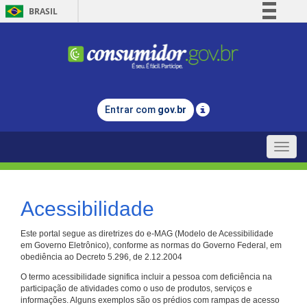
BRASIL
Simplifique!
Comunica BR
Participe
Acesso à informação
Entrar com
gov.br
Legislação
Canais
Toggle
naviga
Acessibilidade
Este portal segue as diretrizes do e-MAG (Modelo de Acessibilidade
em Governo Eletrônico), conforme as normas do Governo Federal, em
obediência ao Decreto 5.296, de 2.12.2004
O termo acessibilidade significa incluir a pessoa com deficiência na
participação de atividades como o uso de produtos, serviços e
informações. Alguns exemplos são os prédios com rampas de acesso