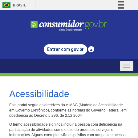
BRASIL
Simplifique!
Comunica BR
Participe
Acesso à informação
Entrar com
gov.br
Legislação
Canais
Toggle
naviga
Acessibilidade
Este portal segue as diretrizes do e-MAG (Modelo de Acessibilidade
em Governo Eletrônico), conforme as normas do Governo Federal, em
obediência ao Decreto 5.296, de 2.12.2004
O termo acessibilidade significa incluir a pessoa com deficiência na
participação de atividades como o uso de produtos, serviços e
informações. Alguns exemplos são os prédios com rampas de acesso