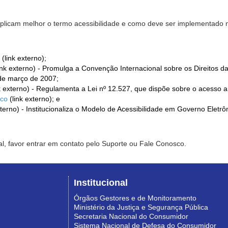
xplicam melhor o termo acessibilidade e como deve ser implementado no
(link externo);
ink externo) - Promulga a Convenção Internacional sobre os Direitos d
de março de 2007;
k externo) - Regulamenta a Lei nº 12.527, que dispõe sobre o acesso 
ico
(link externo); e
xterno) - Institucionaliza o Modelo de Acessibilidade em Governo Eletr
l, favor entrar em contato pelo Suporte ou Fale Conosco.
Institucional
Órgãos Gestores e de Monitoramento
Ministério da Justiça e Segurança Pública
Secretaria Nacional do Consumidor
Sistema Nacional de Defesa do Consumidor