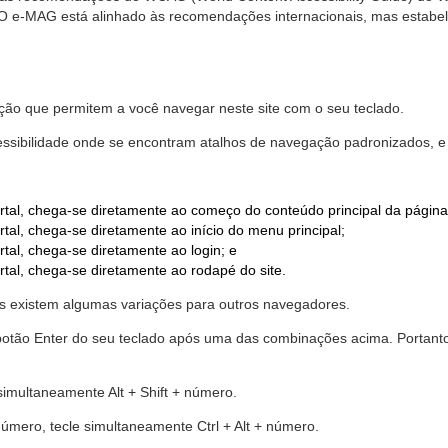
. O e-MAG está alinhado às recomendações internacionais, mas estab
ão que permitem a você navegar neste site com o seu teclado.
cessibilidade onde se encontram atalhos de navegação padronizados, e 
rtal, chega-se diretamente ao começo do conteúdo principal da página
tal, chega-se diretamente ao início do menu principal;
tal, chega-se diretamente ao login; e
rtal, chega-se diretamente ao rodapé do site.
 existem algumas variações para outros navegadores.
r o botão Enter do seu teclado após uma das combinações acima. Portan
 simultaneamente Alt + Shift + número.
número, tecle simultaneamente Ctrl + Alt + número.