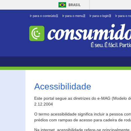
BRASIL
Ir para o conteúdo
1
Ir para o menu
2
Ir para o login
3
Ir para o r
Acessibilidade
Este portal segue as diretrizes do e-MAG (Modelo 
2.12.2004
O termo acessibilidade significa incluir a pessoa c
prédios com rampas de acesso para cadeira de roda
Na internet, acessibilidade refere-se principalme