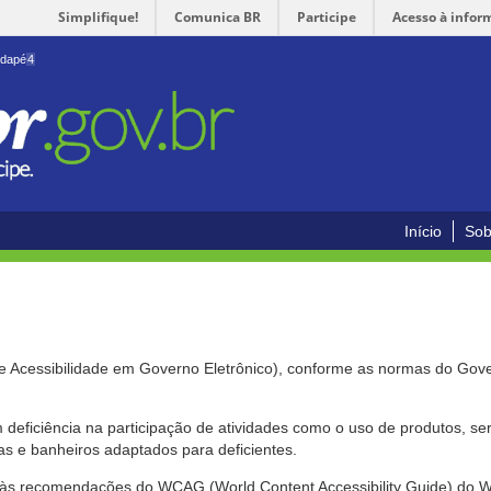
Simplifique!
Comunica BR
Participe
Acesso à infor
odapé
4
Início
Sob
de Acessibilidade em Governo Eletrônico), conforme as normas do Gov
om deficiência na participação de atividades como o uso de produtos, s
s e banheiros adaptados para deficientes.
nte às recomendações do WCAG (World Content Accessibility Guide) do