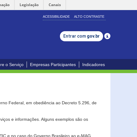
mação
Legislação
Canais
ACESSIBILIDADE
ALTO CONTRASTE
Entrar com
gov.br
re o Serviço
Empresas Participantes
Indicadores
erno Federal, em obediência ao Decreto 5.296, de
erviços e informações. Alguns exemplos são os
 W3C e no caso do Governo Brasileiro ao e-MAG