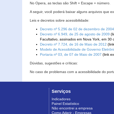
No Opera, as teclas são Shift + Escape + número.
A seguir, você poderá baixar alguns arquivos que e
Leis e decretos sobre acessibilidade:
Decreto nº 5.296 de 02 de dezembro de 2004
Decreto nº 6.949, de 25 de agosto de 2009
(l
Facultativo, assinados em Nova York, em 30 
Decreto nº 7.724, de 16 de Maio de 2012
(lin
Modelo de Acessibilidade de Governo Eletrôn
Portaria nº 03, de 07 de Maio de 2007
(link e
Dúvidas, sugestões e críticas:
No caso de problemas com a acessibilidade do porta
Serviços
Indicadores
Painel Estatístico
Não encontrei a empresa
Como Aderir - Empresas