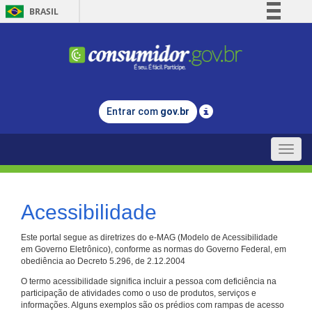
BRASIL
Simplifique!
Comunica BR
Participe
Acesso à informação
Entrar com
gov.br
Legislação
Canais
Toggle
naviga
Acessibilidade
Este portal segue as diretrizes do e-MAG (Modelo de Acessibilidade
em Governo Eletrônico), conforme as normas do Governo Federal, em
obediência ao Decreto 5.296, de 2.12.2004
O termo acessibilidade significa incluir a pessoa com deficiência na
participação de atividades como o uso de produtos, serviços e
informações. Alguns exemplos são os prédios com rampas de acesso