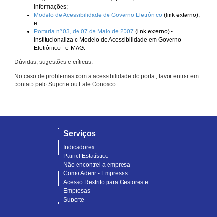
informações;
Modelo de Acessibilidade de Governo Eletrônico
(link externo);
e
Portaria nº 03, de 07 de Maio de 2007
(link externo) -
Institucionaliza o Modelo de Acessibilidade em Governo
Eletrônico - e-MAG.
Dúvidas, sugestões e críticas:
No caso de problemas com a acessibilidade do portal, favor entrar em
contato pelo Suporte ou Fale Conosco.
Serviços
Indicadores
Painel Estatístico
Não encontrei a empresa
Como Aderir - Empresas
Acesso Restrito para Gestores e
Empresas
Suporte