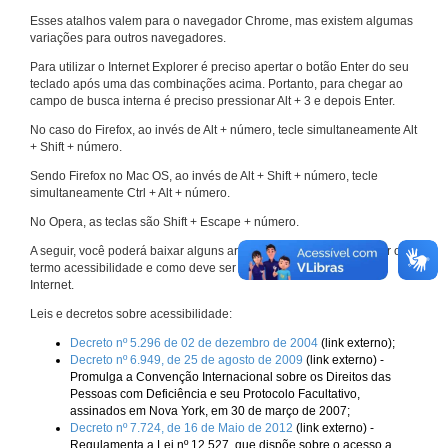
Esses atalhos valem para o navegador Chrome, mas existem algumas
variações para outros navegadores.
Para utilizar o Internet Explorer é preciso apertar o botão Enter do seu
teclado após uma das combinações acima. Portanto, para chegar ao
campo de busca interna é preciso pressionar Alt + 3 e depois Enter.
No caso do Firefox, ao invés de Alt + número, tecle simultaneamente Alt
+ Shift + número.
Sendo Firefox no Mac OS, ao invés de Alt + Shift + número, tecle
simultaneamente Ctrl + Alt + número.
No Opera, as teclas são Shift + Escape + número.
A seguir, você poderá baixar alguns arquivos que explicam melhor o
termo acessibilidade e como deve ser implementado nos sites da
Internet.
Leis e decretos sobre acessibilidade:
Decreto nº 5.296 de 02 de dezembro de 2004
(link externo);
Decreto nº 6.949, de 25 de agosto de 2009
(link externo) -
Promulga a Convenção Internacional sobre os Direitos das
Pessoas com Deficiência e seu Protocolo Facultativo,
assinados em Nova York, em 30 de março de 2007;
Decreto nº 7.724, de 16 de Maio de 2012
(link externo) -
Regulamenta a Lei nº 12.527, que dispõe sobre o acesso a