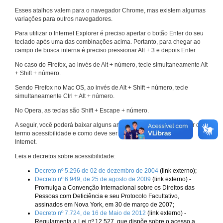
Esses atalhos valem para o navegador Chrome, mas existem algumas
variações para outros navegadores.
Para utilizar o Internet Explorer é preciso apertar o botão Enter do seu
teclado após uma das combinações acima. Portanto, para chegar ao
campo de busca interna é preciso pressionar Alt + 3 e depois Enter.
No caso do Firefox, ao invés de Alt + número, tecle simultaneamente Alt
+ Shift + número.
Sendo Firefox no Mac OS, ao invés de Alt + Shift + número, tecle
simultaneamente Ctrl + Alt + número.
No Opera, as teclas são Shift + Escape + número.
A seguir, você poderá baixar alguns arquivos que explicam melhor o
termo acessibilidade e como deve ser implementado nos sites da
Internet.
Leis e decretos sobre acessibilidade:
Decreto nº 5.296 de 02 de dezembro de 2004
(link externo);
Decreto nº 6.949, de 25 de agosto de 2009
(link externo) -
Promulga a Convenção Internacional sobre os Direitos das
Pessoas com Deficiência e seu Protocolo Facultativo,
assinados em Nova York, em 30 de março de 2007;
Decreto nº 7.724, de 16 de Maio de 2012
(link externo) -
Regulamenta a Lei nº 12.527, que dispõe sobre o acesso a