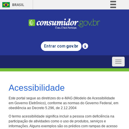
BRASIL
Simplifique!
Comunica BR
Participe
Acesso à informação
Entrar com
gov.br
Legislação
Canais
Toggle
naviga
Acessibilidade
Este portal segue as diretrizes do e-MAG (Modelo de Acessibilidade
em Governo Eletrônico), conforme as normas do Governo Federal, em
obediência ao Decreto 5.296, de 2.12.2004
O termo acessibilidade significa incluir a pessoa com deficiência na
participação de atividades como o uso de produtos, serviços e
informações. Alguns exemplos são os prédios com rampas de acesso