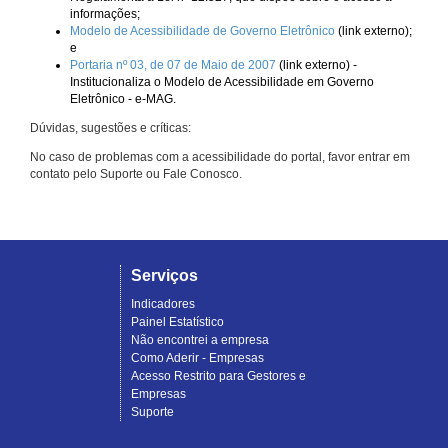
informações;
Modelo de Acessibilidade de Governo Eletrônico
(link externo);
e
Portaria nº 03, de 07 de Maio de 2007
(link externo) -
Institucionaliza o Modelo de Acessibilidade em Governo
Eletrônico - e-MAG.
Dúvidas, sugestões e críticas:
No caso de problemas com a acessibilidade do portal, favor entrar em
contato pelo Suporte ou Fale Conosco.
Serviços
Indicadores
Painel Estatístico
Não encontrei a empresa
Como Aderir - Empresas
Acesso Restrito para Gestores e
Empresas
Suporte