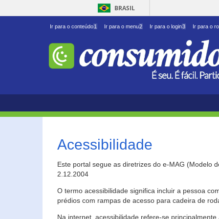
BRASIL
Ir para o conteúdo
1
Ir para o menu
2
Ir para o login
3
Ir para o r
Acessibilidade
Este portal segue as diretrizes do e-MAG (Modelo 
2.12.2004
O termo acessibilidade significa incluir a pessoa c
prédios com rampas de acesso para cadeira de roda
Na internet, acessibilidade refere-se principalme