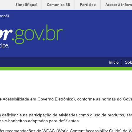
Simplifique!
Comunica BR
Participe
Acesso à infor
odapé
4
Início
Sob
de Acessibilidade em Governo Eletrônico), conforme as normas do Gov
om deficiência na participação de atividades como o uso de produtos, s
s e banheiros adaptados para deficientes.
nte às recomendações do WCAG (World Content Accessibility Guide) do