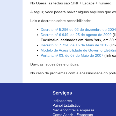
No Opera, as teclas são Shift + Escape + número.
A seguir, você poderá baixar alguns arquivos que e
Leis e decretos sobre acessibilidade:
Decreto nº 5.296 de 02 de dezembro de 2004
Decreto nº 6.949, de 25 de agosto de 2009
(l
Facultativo, assinados em Nova York, em 30 
Decreto nº 7.724, de 16 de Maio de 2012
(lin
Modelo de Acessibilidade de Governo Eletrôn
Portaria nº 03, de 07 de Maio de 2007
(link e
Dúvidas, sugestões e críticas:
No caso de problemas com a acessibilidade do porta
Serviços
Indicadores
Painel Estatístico
Não encontrei a empresa
Como Aderir - Empresas