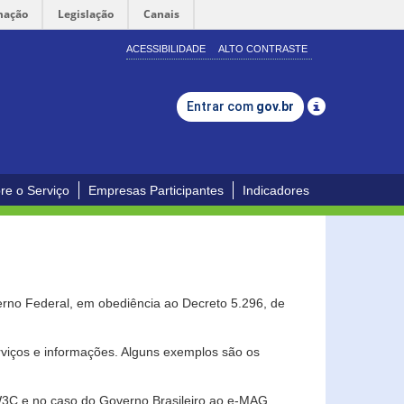
mação
Legislação
Canais
ACESSIBILIDADE
ALTO CONTRASTE
Entrar com
gov.br
re o Serviço
Empresas Participantes
Indicadores
erno Federal, em obediência ao Decreto 5.296, de
erviços e informações. Alguns exemplos são os
 W3C e no caso do Governo Brasileiro ao e-MAG