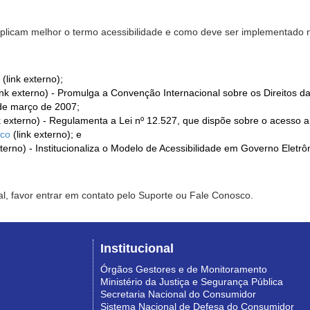
xplicam melhor o termo acessibilidade e como deve ser implementado no
(link externo);
ink externo) - Promulga a Convenção Internacional sobre os Direitos d
de março de 2007;
k externo) - Regulamenta a Lei nº 12.527, que dispõe sobre o acesso 
ico
(link externo); e
xterno) - Institucionaliza o Modelo de Acessibilidade em Governo Eletr
l, favor entrar em contato pelo Suporte ou Fale Conosco.
Institucional
Órgãos Gestores e de Monitoramento
Ministério da Justiça e Segurança Pública
Secretaria Nacional do Consumidor
Sistema Nacional de Defesa do Consumidor