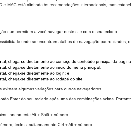
. O e-MAG está alinhado às recomendações internacionais, mas estab
ão que permitem a você navegar neste site com o seu teclado.
cessibilidade onde se encontram atalhos de navegação padronizados, e 
rtal, chega-se diretamente ao começo do conteúdo principal da página
tal, chega-se diretamente ao início do menu principal;
tal, chega-se diretamente ao login; e
rtal, chega-se diretamente ao rodapé do site.
 existem algumas variações para outros navegadores.
r o botão Enter do seu teclado após uma das combinações acima. Portan
 simultaneamente Alt + Shift + número.
número, tecle simultaneamente Ctrl + Alt + número.