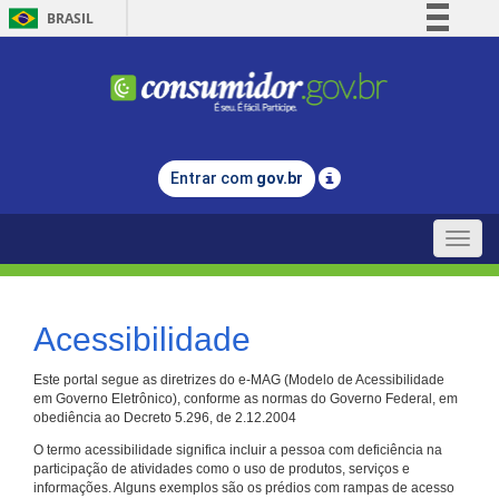
BRASIL
Simplifique!
Comunica BR
Participe
Acesso à informação
Entrar com
gov.br
Legislação
Canais
Toggle
naviga
Acessibilidade
Este portal segue as diretrizes do e-MAG (Modelo de Acessibilidade
em Governo Eletrônico), conforme as normas do Governo Federal, em
obediência ao Decreto 5.296, de 2.12.2004
O termo acessibilidade significa incluir a pessoa com deficiência na
participação de atividades como o uso de produtos, serviços e
informações. Alguns exemplos são os prédios com rampas de acesso