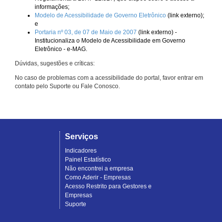
informações;
Modelo de Acessibilidade de Governo Eletrônico
(link externo);
e
Portaria nº 03, de 07 de Maio de 2007
(link externo) -
Institucionaliza o Modelo de Acessibilidade em Governo
Eletrônico - e-MAG.
Dúvidas, sugestões e críticas:
No caso de problemas com a acessibilidade do portal, favor entrar em
contato pelo Suporte ou Fale Conosco.
Serviços
Indicadores
Painel Estatístico
Não encontrei a empresa
Como Aderir - Empresas
Acesso Restrito para Gestores e
Empresas
Suporte