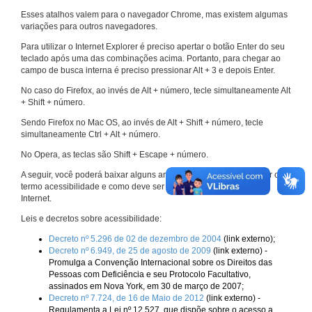
Esses atalhos valem para o navegador Chrome, mas existem algumas
variações para outros navegadores.
Para utilizar o Internet Explorer é preciso apertar o botão Enter do seu
teclado após uma das combinações acima. Portanto, para chegar ao
campo de busca interna é preciso pressionar Alt + 3 e depois Enter.
No caso do Firefox, ao invés de Alt + número, tecle simultaneamente Alt
+ Shift + número.
Sendo Firefox no Mac OS, ao invés de Alt + Shift + número, tecle
simultaneamente Ctrl + Alt + número.
No Opera, as teclas são Shift + Escape + número.
A seguir, você poderá baixar alguns arquivos que explicam melhor o
termo acessibilidade e como deve ser implementado nos sites da
Internet.
Leis e decretos sobre acessibilidade:
Decreto nº 5.296 de 02 de dezembro de 2004
(link externo);
Decreto nº 6.949, de 25 de agosto de 2009
(link externo) -
Promulga a Convenção Internacional sobre os Direitos das
Pessoas com Deficiência e seu Protocolo Facultativo,
assinados em Nova York, em 30 de março de 2007;
Decreto nº 7.724, de 16 de Maio de 2012
(link externo) -
Regulamenta a Lei nº 12.527, que dispõe sobre o acesso a