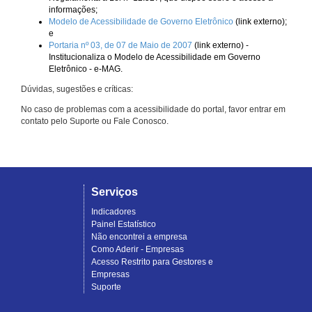
informações;
Modelo de Acessibilidade de Governo Eletrônico
(link externo);
e
Portaria nº 03, de 07 de Maio de 2007
(link externo) -
Institucionaliza o Modelo de Acessibilidade em Governo
Eletrônico - e-MAG.
Dúvidas, sugestões e críticas:
No caso de problemas com a acessibilidade do portal, favor entrar em
contato pelo Suporte ou Fale Conosco.
Serviços
Indicadores
Painel Estatístico
Não encontrei a empresa
Como Aderir - Empresas
Acesso Restrito para Gestores e
Empresas
Suporte