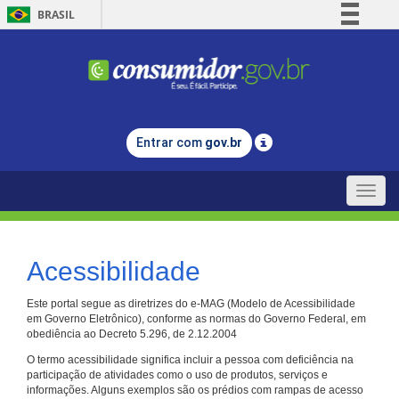
BRASIL
Simplifique!
Comunica BR
Participe
Acesso à informação
Entrar com
gov.br
Legislação
Canais
Toggle
naviga
Acessibilidade
Este portal segue as diretrizes do e-MAG (Modelo de Acessibilidade
em Governo Eletrônico), conforme as normas do Governo Federal, em
obediência ao Decreto 5.296, de 2.12.2004
O termo acessibilidade significa incluir a pessoa com deficiência na
participação de atividades como o uso de produtos, serviços e
informações. Alguns exemplos são os prédios com rampas de acesso