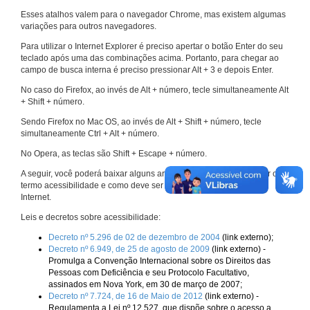
Esses atalhos valem para o navegador Chrome, mas existem algumas
variações para outros navegadores.
Para utilizar o Internet Explorer é preciso apertar o botão Enter do seu
teclado após uma das combinações acima. Portanto, para chegar ao
campo de busca interna é preciso pressionar Alt + 3 e depois Enter.
No caso do Firefox, ao invés de Alt + número, tecle simultaneamente Alt
+ Shift + número.
Sendo Firefox no Mac OS, ao invés de Alt + Shift + número, tecle
simultaneamente Ctrl + Alt + número.
No Opera, as teclas são Shift + Escape + número.
A seguir, você poderá baixar alguns arquivos que explicam melhor o
termo acessibilidade e como deve ser implementado nos sites da
Internet.
Leis e decretos sobre acessibilidade:
Decreto nº 5.296 de 02 de dezembro de 2004
(link externo);
Decreto nº 6.949, de 25 de agosto de 2009
(link externo) -
Promulga a Convenção Internacional sobre os Direitos das
Pessoas com Deficiência e seu Protocolo Facultativo,
assinados em Nova York, em 30 de março de 2007;
Decreto nº 7.724, de 16 de Maio de 2012
(link externo) -
Regulamenta a Lei nº 12.527, que dispõe sobre o acesso a