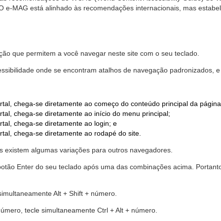
. O e-MAG está alinhado às recomendações internacionais, mas estab
ão que permitem a você navegar neste site com o seu teclado.
cessibilidade onde se encontram atalhos de navegação padronizados, e 
rtal, chega-se diretamente ao começo do conteúdo principal da página
tal, chega-se diretamente ao início do menu principal;
tal, chega-se diretamente ao login; e
rtal, chega-se diretamente ao rodapé do site.
 existem algumas variações para outros navegadores.
r o botão Enter do seu teclado após uma das combinações acima. Portan
 simultaneamente Alt + Shift + número.
número, tecle simultaneamente Ctrl + Alt + número.