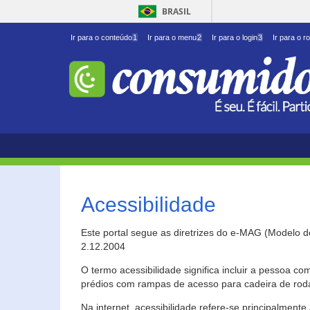
BRASIL
Ir para o conteúdo
1
Ir para o menu
2
Ir para o login
3
Ir para o r
Acessibilidade
Este portal segue as diretrizes do e-MAG (Modelo 
2.12.2004
O termo acessibilidade significa incluir a pessoa c
prédios com rampas de acesso para cadeira de roda
Na internet, acessibilidade refere-se principalme