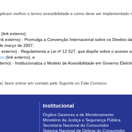
xplicam melhor o termo acessibilidade e como deve ser implementado no
(link externo);
ink externo) - Promulga a Convenção Internacional sobre os Direitos d
de março de 2007;
k externo) - Regulamenta a Lei nº 12.527, que dispõe sobre o acesso 
ico
(link externo); e
xterno) - Institucionaliza o Modelo de Acessibilidade em Governo Eletr
l, favor entrar em contato pelo Suporte ou Fale Conosco.
Institucional
Órgãos Gestores e de Monitoramento
Ministério da Justiça e Segurança Pública
Secretaria Nacional do Consumidor
Sistema Nacional de Defesa do Consumidor