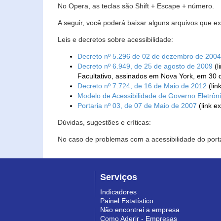
No Opera, as teclas são Shift + Escape + número.
A seguir, você poderá baixar alguns arquivos que e
Leis e decretos sobre acessibilidade:
Decreto nº 5.296 de 02 de dezembro de 2004
Decreto nº 6.949, de 25 de agosto de 2009
(l
Facultativo, assinados em Nova York, em 30 
Decreto nº 7.724, de 16 de Maio de 2012
(lin
Modelo de Acessibilidade de Governo Eletrôn
Portaria nº 03, de 07 de Maio de 2007
(link e
Dúvidas, sugestões e críticas:
No caso de problemas com a acessibilidade do porta
Serviços
Indicadores
Painel Estatístico
Não encontrei a empresa
Como Aderir - Empresas