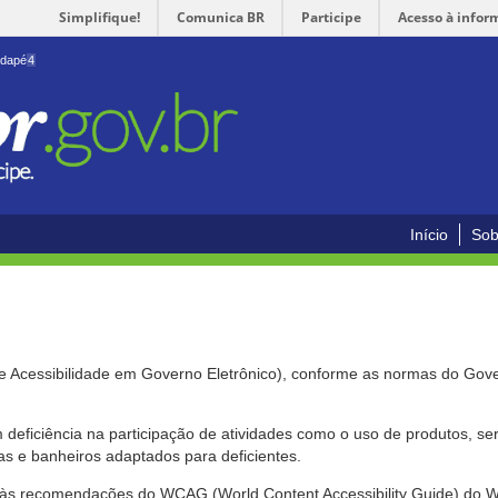
Simplifique!
Comunica BR
Participe
Acesso à infor
odapé
4
Início
Sob
de Acessibilidade em Governo Eletrônico), conforme as normas do Gov
om deficiência na participação de atividades como o uso de produtos, s
s e banheiros adaptados para deficientes.
nte às recomendações do WCAG (World Content Accessibility Guide) do