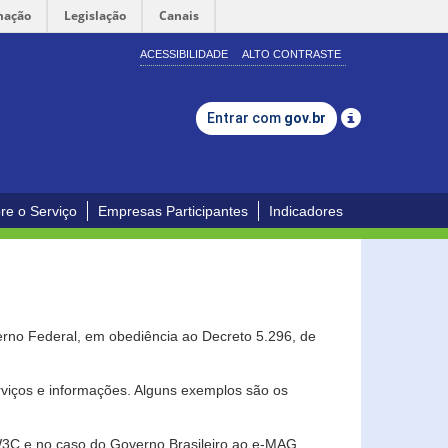
mação
Legislação
Canais
ACESSIBILIDADE
ALTO CONTRASTE
Entrar com
gov.br
re o Serviço
Empresas Participantes
Indicadores
erno Federal, em obediência ao Decreto 5.296, de
erviços e informações. Alguns exemplos são os
 W3C e no caso do Governo Brasileiro ao e-MAG