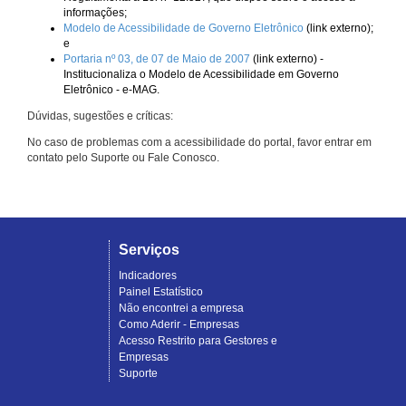
informações;
Modelo de Acessibilidade de Governo Eletrônico
(link externo);
e
Portaria nº 03, de 07 de Maio de 2007
(link externo) -
Institucionaliza o Modelo de Acessibilidade em Governo
Eletrônico - e-MAG.
Dúvidas, sugestões e críticas:
No caso de problemas com a acessibilidade do portal, favor entrar em
contato pelo Suporte ou Fale Conosco.
Serviços
Indicadores
Painel Estatístico
Não encontrei a empresa
Como Aderir - Empresas
Acesso Restrito para Gestores e
Empresas
Suporte