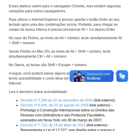
Esses atalhos valem para o navegador Chrome, mas existem algumas
variações para outros navegadores.
Para utilizar o Internet Explorer é preciso apertar o botão Enter do seu
teclado após uma das combinações acima. Portanto, para chegar ao
campo de busca interna é preciso pressionar Alt + 3 e depois Enter.
No caso do Firefox, ao invés de Alt + número, tecle simultaneamente Alt
+ Shift + número.
Sendo Firefox no Mac OS, ao invés de Alt + Shift + número, tecle
simultaneamente Ctrl + Alt + número.
No Opera, as teclas são Shift + Escape + número.
A seguir, você poderá baixar alguns arquivos que explicam melhor o
termo acessibilidade e como deve ser implementado nos sites da
Internet.
Leis e decretos sobre acessibilidade:
Decreto nº 5.296 de 02 de dezembro de 2004
(link externo);
Decreto nº 6.949, de 25 de agosto de 2009
(link externo) -
Promulga a Convenção Internacional sobre os Direitos das
Pessoas com Deficiência e seu Protocolo Facultativo,
assinados em Nova York, em 30 de março de 2007;
Decreto nº 7.724, de 16 de Maio de 2012
(link externo) -
Regulamenta a Lei nº 12.527, que dispõe sobre o acesso a