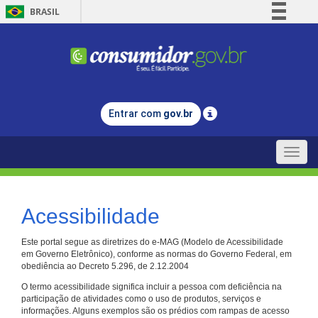
BRASIL
Simplifique!
Comunica BR
Participe
Acesso à informação
Entrar com
gov.br
Legislação
Canais
Toggle
naviga
Acessibilidade
Este portal segue as diretrizes do e-MAG (Modelo de Acessibilidade
em Governo Eletrônico), conforme as normas do Governo Federal, em
obediência ao Decreto 5.296, de 2.12.2004
O termo acessibilidade significa incluir a pessoa com deficiência na
participação de atividades como o uso de produtos, serviços e
informações. Alguns exemplos são os prédios com rampas de acesso