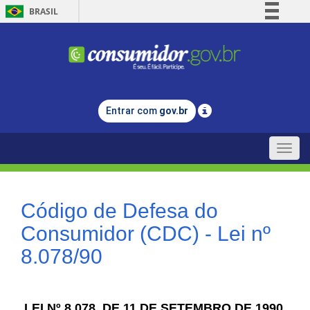
BRASIL
Simplifique!
Comunica BR
Participe
Acesso à informação
Entrar com
gov.br
Legislação
Canais
Toggle
naviga
Código de Defesa do
Consumidor (CDC) - Lei nº
8.078/90
LEI Nº 8.078, DE 11 DE SETEMBRO DE 1990.