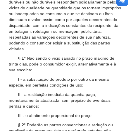
duráveis ou não duráveis respondem solidariamente pelos
vícios de qualidade ou quantidade que os tornem impróprios
ou inadequados ao consumo a que se destinam ou lhes
diminuam o valor, assim como por aqueles decorrentes da
disparidade, com a indicações constantes do recipiente, da
embalagem, rotulagem ou mensagem publicitária,
respeitadas as variações decorrentes de sua natureza,
podendo o consumidor exigir a substituição das partes
viciadas.
§ 1°
Não sendo o vício sanado no prazo máximo de
trinta dias, pode o consumidor exigir, alternativamente e à
sua escolha:
I -
a substituição do produto por outro da mesma
espécie, em perfeitas condições de uso;
II -
a restituição imediata da quantia paga,
monetariamente atualizada, sem prejuízo de eventuais
perdas e danos;
III -
o abatimento proporcional do preço.
§ 2°
Poderão as partes convencionar a redução ou
ampliação do prazo previsto no parágrafo anterior, não