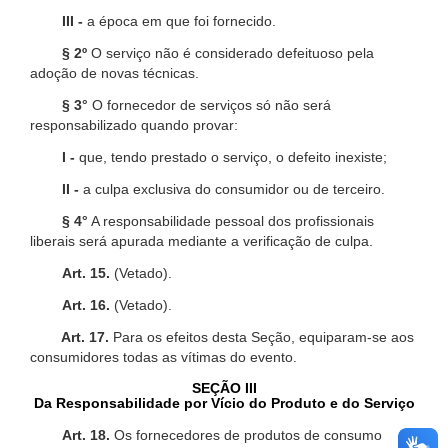
III -
a época em que foi fornecido.
§ 2º
O serviço não é considerado defeituoso pela
adoção de novas técnicas.
§ 3°
O fornecedor de serviços só não será
responsabilizado quando provar:
I -
que, tendo prestado o serviço, o defeito inexiste;
II -
a culpa exclusiva do consumidor ou de terceiro.
§ 4°
A responsabilidade pessoal dos profissionais
liberais será apurada mediante a verificação de culpa.
Art. 15.
(Vetado).
Art. 16.
(Vetado).
Art. 17.
Para os efeitos desta Seção, equiparam-se aos
consumidores todas as vítimas do evento.
SEÇÃO III
Da Responsabilidade por Vício do Produto e do Serviço
Art. 18.
Os fornecedores de produtos de consumo