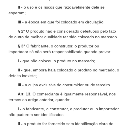
II -
o uso e os riscos que razoavelmente dele se
esperam;
III -
a época em que foi colocado em circulação.
§ 2º
O produto não é considerado defeituoso pelo fato
de outro de melhor qualidade ter sido colocado no mercado.
§ 3°
O fabricante, o construtor, o produtor ou
importador só não será responsabilizado quando provar:
I -
que não colocou o produto no mercado;
II -
que, embora haja colocado o produto no mercado, o
defeito inexiste;
III -
a culpa exclusiva do consumidor ou de terceiro.
Art. 13.
O comerciante é igualmente responsável, nos
termos do artigo anterior, quando:
I -
o fabricante, o construtor, o produtor ou o importador
não puderem ser identificados;
II -
o produto for fornecido sem identificação clara do