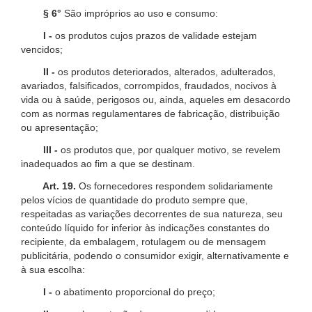
§ 6°
São impróprios ao uso e consumo:
I -
os produtos cujos prazos de validade estejam
vencidos;
II -
os produtos deteriorados, alterados, adulterados,
avariados, falsificados, corrompidos, fraudados, nocivos à
vida ou à saúde, perigosos ou, ainda, aqueles em desacordo
com as normas regulamentares de fabricação, distribuição
ou apresentação;
III -
os produtos que, por qualquer motivo, se revelem
inadequados ao fim a que se destinam.
Art. 19.
Os fornecedores respondem solidariamente
pelos vícios de quantidade do produto sempre que,
respeitadas as variações decorrentes de sua natureza, seu
conteúdo líquido for inferior às indicações constantes do
recipiente, da embalagem, rotulagem ou de mensagem
publicitária, podendo o consumidor exigir, alternativamente e
à sua escolha:
I -
o abatimento proporcional do preço;