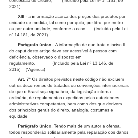
concessão de crédito; (Incluído pela Lei nº 14.181, de
2021)
XIII -
a informação acerca dos preços dos produtos por
unidade de medida, tal como por quilo, por litro, por metro
ou por outra unidade, conforme o caso. (Incluído pela Lei
nº 14.181, de 2021)
Parágrafo único.
A informação de que trata o inciso III
do caput deste artigo deve ser acessível à pessoa com
deficiência, observado o disposto em
regulamento. (Incluído pela Lei nº 13.146, de
2015) (Vigência)
Art. 7°
Os direitos previstos neste código não excluem
outros decorrentes de tratados ou convenções internacionais
de que o Brasil seja signatário, da legislação interna
ordinária, de regulamentos expedidos pelas autoridades
administrativas competentes, bem como dos que derivem
dos princípios gerais do direito, analogia, costumes e
eqüidade.
Parágrafo único.
Tendo mais de um autor a ofensa,
todos responderão solidariamente pela reparação dos danos