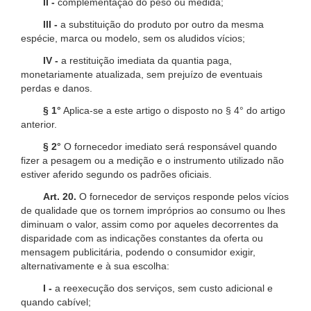
II -
complementação do peso ou medida;
III -
a substituição do produto por outro da mesma
espécie, marca ou modelo, sem os aludidos vícios;
IV -
a restituição imediata da quantia paga,
monetariamente atualizada, sem prejuízo de eventuais
perdas e danos.
§ 1°
Aplica-se a este artigo o disposto no § 4° do artigo
anterior.
§ 2°
O fornecedor imediato será responsável quando
fizer a pesagem ou a medição e o instrumento utilizado não
estiver aferido segundo os padrões oficiais.
Art. 20.
O fornecedor de serviços responde pelos vícios
de qualidade que os tornem impróprios ao consumo ou lhes
diminuam o valor, assim como por aqueles decorrentes da
disparidade com as indicações constantes da oferta ou
mensagem publicitária, podendo o consumidor exigir,
alternativamente e à sua escolha:
I -
a reexecução dos serviços, sem custo adicional e
quando cabível;