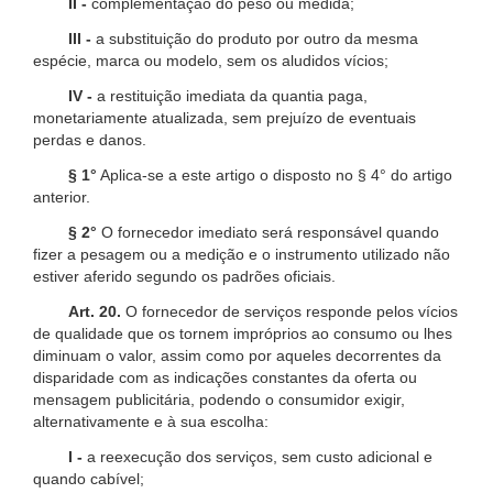
II -
complementação do peso ou medida;
III -
a substituição do produto por outro da mesma
espécie, marca ou modelo, sem os aludidos vícios;
IV -
a restituição imediata da quantia paga,
monetariamente atualizada, sem prejuízo de eventuais
perdas e danos.
§ 1°
Aplica-se a este artigo o disposto no § 4° do artigo
anterior.
§ 2°
O fornecedor imediato será responsável quando
fizer a pesagem ou a medição e o instrumento utilizado não
estiver aferido segundo os padrões oficiais.
Art. 20.
O fornecedor de serviços responde pelos vícios
de qualidade que os tornem impróprios ao consumo ou lhes
diminuam o valor, assim como por aqueles decorrentes da
disparidade com as indicações constantes da oferta ou
mensagem publicitária, podendo o consumidor exigir,
alternativamente e à sua escolha:
I -
a reexecução dos serviços, sem custo adicional e
quando cabível;