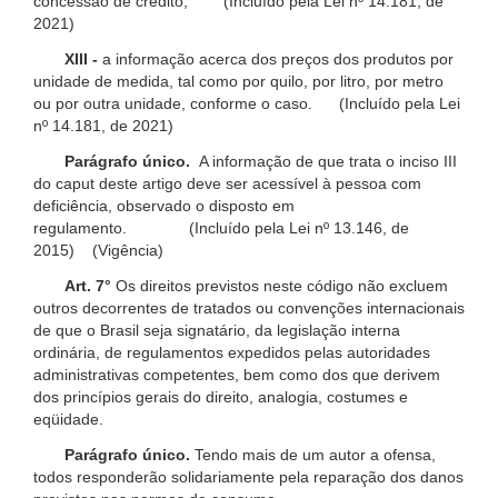
concessão de crédito; (Incluído pela Lei nº 14.181, de
2021)
XIII -
a informação acerca dos preços dos produtos por
unidade de medida, tal como por quilo, por litro, por metro
ou por outra unidade, conforme o caso. (Incluído pela Lei
nº 14.181, de 2021)
Parágrafo único.
A informação de que trata o inciso III
do caput deste artigo deve ser acessível à pessoa com
deficiência, observado o disposto em
regulamento. (Incluído pela Lei nº 13.146, de
2015) (Vigência)
Art. 7°
Os direitos previstos neste código não excluem
outros decorrentes de tratados ou convenções internacionais
de que o Brasil seja signatário, da legislação interna
ordinária, de regulamentos expedidos pelas autoridades
administrativas competentes, bem como dos que derivem
dos princípios gerais do direito, analogia, costumes e
eqüidade.
Parágrafo único.
Tendo mais de um autor a ofensa,
todos responderão solidariamente pela reparação dos danos