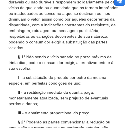
duráveis ou não duráveis respondem solidariamente pelos
vícios de qualidade ou quantidade que os tornem impróprios
ou inadequados ao consumo a que se destinam ou lhes
diminuam o valor, assim como por aqueles decorrentes da
disparidade, com a indicações constantes do recipiente, da
embalagem, rotulagem ou mensagem publicitária,
respeitadas as variações decorrentes de sua natureza,
podendo o consumidor exigir a substituição das partes
viciadas.
§ 1°
Não sendo o vício sanado no prazo máximo de
trinta dias, pode o consumidor exigir, alternativamente e à
sua escolha:
I -
a substituição do produto por outro da mesma
espécie, em perfeitas condições de uso;
II -
a restituição imediata da quantia paga,
monetariamente atualizada, sem prejuízo de eventuais
perdas e danos;
III -
o abatimento proporcional do preço.
§ 2°
Poderão as partes convencionar a redução ou
ampliação do prazo previsto no parágrafo anterior, não