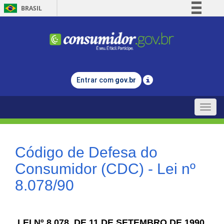
BRASIL
Simplifique!
Comunica BR
Participe
Acesso à informação
Entrar com
gov.br
Legislação
Canais
Toggle
naviga
Código de Defesa do
Consumidor (CDC) - Lei nº
8.078/90
LEI Nº 8.078, DE 11 DE SETEMBRO DE 1990.