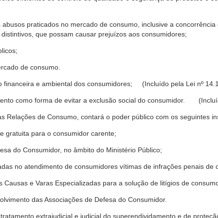
s abusos praticados no mercado de consumo, inclusive a concorrência de
 distintivos, que possam causar prejuízos aos consumidores;
licos;
ercado de consumo.
financeira e ambiental dos consumidores; (Incluído pela Lei nº 14.
nto como forma de evitar a exclusão social do consumidor. (Incluíd
as Relações de Consumo, contará o poder público com os seguintes ins
 e gratuita para o consumidor carente;
fesa do Consumidor, no âmbito do Ministério Público;
izadas no atendimento de consumidores vítimas de infrações penais de
 Causas e Varas Especializadas para a solução de litígios de consum
volvimento das Associações de Defesa do Consumidor.
tratamento extrajudicial e judicial do superendividamento e de prote