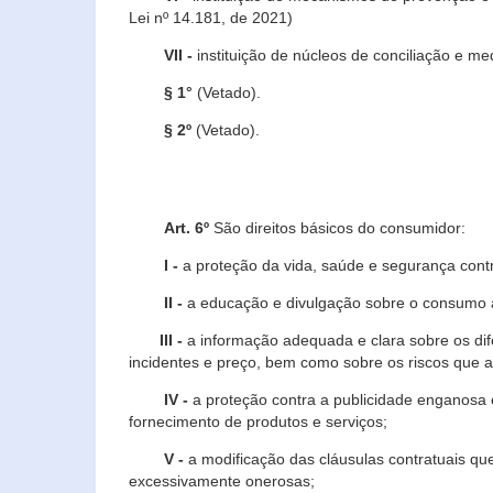
Lei nº 14.181, de 2021)
VII -
instituição de núcleos de conciliação e m
§ 1°
(Vetado).
§ 2º
(Vetado).
Art. 6º
São direitos básicos do consumidor:
I -
a proteção da vida, saúde e segurança contr
II -
a educação e divulgação sobre o consumo a
III -
a informação adequada e clara sobre os dife
incidentes e preço, bem como sobre os riscos q
IV -
a proteção contra a publicidade enganosa e
fornecimento de produtos e serviços;
V -
a modificação das cláusulas contratuais qu
excessivamente onerosas;