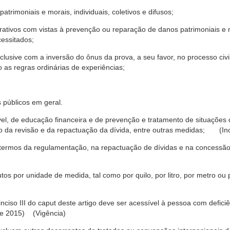
trimoniais e morais, individuais, coletivos e difusos;
rativos com vistas à prevenção ou reparação de danos patrimoniais e mo
cessitados;
nclusive com a inversão do ônus da prova, a seu favor, no processo civil,
 as regras ordinárias de experiências;
 públicos em geral.
ável, de educação financeira e de prevenção e tratamento de situaçõe
o da revisão e da repactuação da dívida, entre outras medidas; (Inc
 termos da regulamentação, na repactuação de dívidas e na concessão
os por unidade de medida, tal como por quilo, por litro, por metro o
nciso III do caput deste artigo deve ser acessível à pessoa com defic
e 2015) (Vigência)