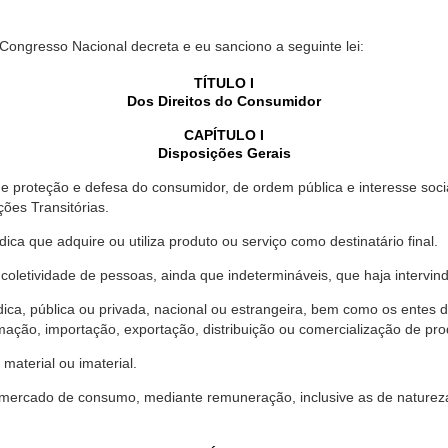
 Congresso Nacional decreta e eu sanciono a seguinte lei:
TÍTULO I
Dos Direitos do Consumidor
CAPÍTULO I
Disposições Gerais
proteção e defesa do consumidor, de ordem pública e interesse social,
ções Transitórias.
ica que adquire ou utiliza produto ou serviço como destinatário final.
oletividade de pessoas, ainda que indetermináveis, que haja intervi
dica, pública ou privada, nacional ou estrangeira, bem como os entes
ação, importação, exportação, distribuição ou comercialização de pro
material ou imaterial.
mercado de consumo, mediante remuneração, inclusive as de natureza ba