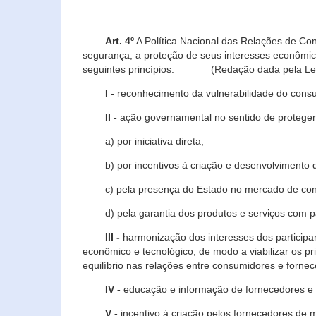
Art. 4º
A Política Nacional das Relações de Co
segurança, a proteção de seus interesses econômic
seguintes princípios: (Redação dada pela Lei n
I -
reconhecimento da vulnerabilidade do con
II -
ação governamental no sentido de proteger
a) por iniciativa direta;
b) por incentivos à criação e desenvolvimento de
c) pela presença do Estado no mercado de co
d) pela garantia dos produtos e serviços com pa
III -
harmonização dos interesses dos particip
econômico e tecnológico, de modo a viabilizar os p
equilíbrio nas relações entre consumidores e forne
IV -
educação e informação de fornecedores e 
V -
incentivo à criação pelos fornecedores de 