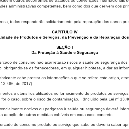
xcluem outros decorrentes de tratados ou convenções internacionais de 
ades administrativas competentes, bem como dos que derivem dos princ
ensa, todos responderão solidariamente pela reparação dos danos pr
CAPÍTULO IV
lidade de Produtos e Serviços, da Prevenção e da Reparação do
SEÇÃO I
Da Proteção à Saúde e Segurança
ercado de consumo não acarretarão riscos à saúde ou segurança dos 
ão, obrigando-se os fornecedores, em qualquer hipótese, a dar as inf
fabricante cabe prestar as informações a que se refere este artigo, a
 13.486, de 2017)
entos e utensílios utilizados no fornecimento de produtos ou serviços
for o caso, sobre o risco de contaminação. (Incluído pela Lei nº 13.4
tencialmente nocivos ou perigosos à saúde ou segurança deverá infor
 da adoção de outras medidas cabíveis em cada caso concreto.
rcado de consumo produto ou serviço que sabe ou deveria saber apres