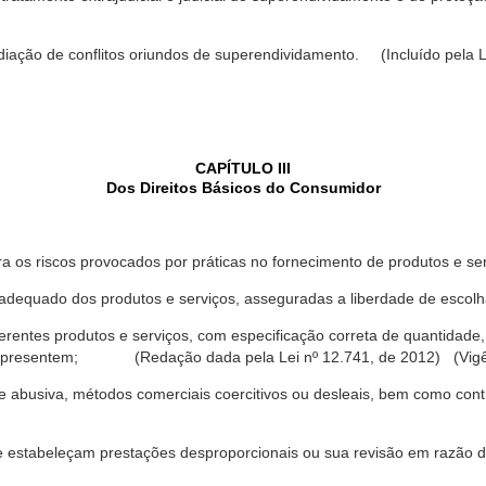
ediação de conflitos oriundos de superendividamento. (Incluído pela L
CAPÍTULO III
Dos Direitos Básicos do Consumidor
a os riscos provocados por práticas no fornecimento de produtos e se
dequado dos produtos e serviços, asseguradas a liberdade de escolha
rentes produtos e serviços, com especificação correta de quantidade, 
ue apresentem; (Redação dada pela Lei nº 12.741, de 2012) (Vigê
 abusiva, métodos comerciais coercitivos ou desleais, bem como contr
e estabeleçam prestações desproporcionais ou sua revisão em razão d