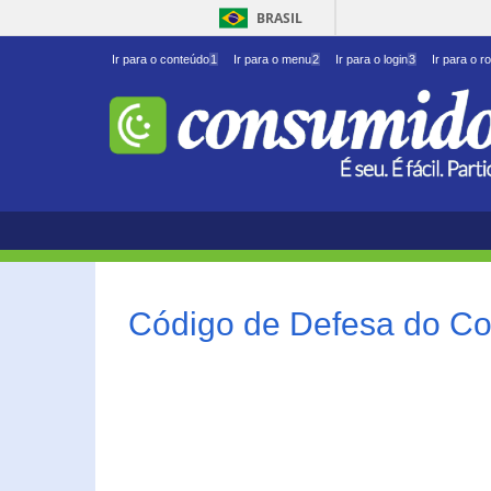
BRASIL
Ir para o conteúdo
1
Ir para o menu
2
Ir para o login
3
Ir para o r
Código de Defesa do Co