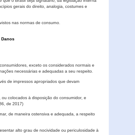
que o Brasil seja signatário, da legislação interna
ípios gerais do direito, analogia, costumes e
evistos nas normas de consumo.
s Danos
consumidores, exceto os considerados normais e
ormações necessárias e adequadas a seu respeito.
través de impressos apropriados que devam
, ou colocados à disposição do consumidor, e
86, de 2017)
mar, de maneira ostensiva e adequada, a respeito
entar alto grau de nocividade ou periculosidade à