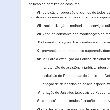
solução de conflitos de consumo;
VI -
coibição e repressão eficientes de todos o
industriais das marcas e nomes comerciais e signos
VII -
racionalização e melhoria dos serviços púb
VIII -
estudo constante das modificações do m
IX -
fomento de ações direcionadas à educação 
X -
prevenção e tratamento do superendividame
Art. 5°
Para a execução da Política Nacional d
I -
manutenção de assistência jurídica, integral
II -
instituição de Promotorias de Justiça de De
III -
criação de delegacias de polícia especial
IV -
criação de Juizados Especiais de Pequenas
V -
concessão de estímulos à criação e desen
VI -
instituição de mecanismos de prevenção e 