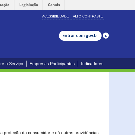
mação
Legislação
Canais
ACESSIBILIDADE
ALTO CONTRASTE
Entrar com
gov.br
re o Serviço
Empresas Participantes
Indicadores
0
a proteção do consumidor e dá outras providências.