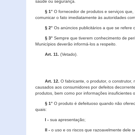
saúde ou segurança.
§ 1°
O fornecedor de produtos e serviços que,
comunicar o fato imediatamente às autoridades com
§ 2°
Os anúncios publicitários a que se refere 
§ 3°
Sempre que tiverem conhecimento de peric
Municípios deverão informá-los a respeito.
Art. 11.
(Vetado).
Art. 12.
O fabricante, o produtor, o construtor
causados aos consumidores por defeitos decorrente
produtos, bem como por informações insuficientes o
§ 1°
O produto é defeituoso quando não oferece
quais:
I -
sua apresentação;
II -
o uso e os riscos que razoavelmente dele 