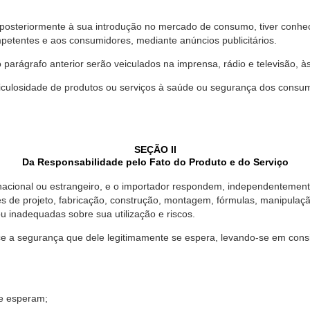
 posteriormente à sua introdução no mercado de consumo, tiver conhe
petentes e aos consumidores, mediante anúncios publicitários.
o parágrafo anterior serão veiculados na imprensa, rádio e televisão, 
ulosidade de produtos ou serviços à saúde ou segurança dos consumido
SEÇÃO II
Da Responsabilidade pelo Fato do Produto e do Serviço
, nacional ou estrangeiro, e o importador respondem, independentemen
s de projeto, fabricação, construção, montagem, fórmulas, manipula
u inadequadas sobre sua utilização e riscos.
 a segurança que dele legitimamente se espera, levando-se em consid
se esperam;