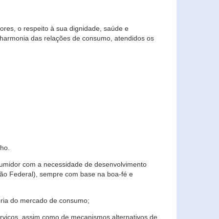
res, o respeito à sua dignidade, saúde e
 harmonia das relações de consumo, atendidos os
ho.
nsumidor com a necessidade de desenvolvimento
ição Federal), sempre com base na boa-fé e
horia do mercado de consumo;
serviços, assim como de mecanismos alternativos de