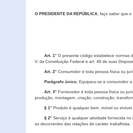
O PRESIDENTE DA REPÚBLICA
, faço saber que o
Art. 1°
O presente código estabelece normas de 
V, da Constituição Federal e art. 48 de suas Disposi
Art. 2°
Consumidor é toda pessoa física ou juríd
Parágrafo único.
Equipara-se a consumidor a c
Art. 3°
Fornecedor é toda pessoa física ou jurí
produção, montagem, criação, construção, transform
§ 1°
Produto é qualquer bem, móvel ou imóvel, 
§ 2°
Serviço é qualquer atividade fornecida no 
as decorrentes das relações de caráter trabalhista.