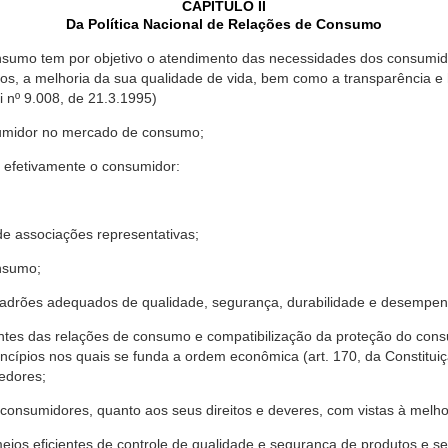
CAPÍTULO II
Da Política Nacional de Relações de Consumo
nsumo tem por objetivo o atendimento das necessidades dos consumido
os, a melhoria da sua qualidade de vida, bem como a transparência e
º 9.008, de 21.3.1995)
sumidor no mercado de consumo;
 efetivamente o consumidor:
 associações representativas;
nsumo;
drões adequados de qualidade, segurança, durabilidade e desempen
antes das relações de consumo e compatibilização da proteção do co
rincípios nos quais se funda a ordem econômica (art. 170, da Constitu
cedores;
consumidores, quanto aos seus direitos e deveres, com vistas à mel
meios eficientes de controle de qualidade e segurança de produtos e 