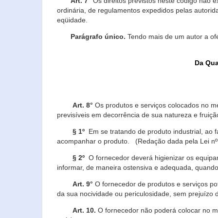
Art. 7°
Os direitos previstos neste código não e
ordinária, de regulamentos expedidos pelas autorid
eqüidade.
Parágrafo único.
Tendo mais de um autor a of
Da Qua
Art. 8°
Os produtos e serviços colocados no m
previsíveis em decorrência de sua natureza e fruiç
§ 1º
Em se tratando de produto industrial, ao 
acompanhar o produto. (Redação dada pela Lei nº
§ 2º
O fornecedor deverá higienizar os equipam
informar, de maneira ostensiva e adequada, quando 
Art. 9°
O fornecedor de produtos e serviços po
da sua nocividade ou periculosidade, sem prejuízo
Art. 10.
O fornecedor não poderá colocar no me