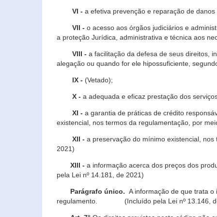
VI -
a efetiva prevenção e reparação de danos pa
VII -
o acesso aos órgãos judiciários e administ
a proteção Jurídica, administrativa e técnica aos ne
VIII -
a facilitação da defesa de seus direitos, i
alegação ou quando for ele hipossuficiente, segundo
IX -
(Vetado);
X -
a adequada e eficaz prestação dos serviços
XI -
a garantia de práticas de crédito respons
existencial, nos termos da regulamentação, por mei
XII -
a preservação do mínimo existencial, nos
2021)
XIII -
a informação acerca dos preços dos produt
pela Lei nº 14.181, de 2021)
Parágrafo único.
A informação de que trata o i
regulamento. (Incluído pela Lei nº 13.146, d